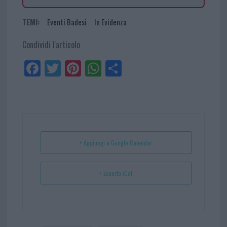
TEMI:
Eventi Badesi
In Evidenza
Condividi l'articolo
Fa
Tw
Pi
W
Sh
ce
itt
nt
ha
ar
bo
er
er
ts
e
ok
es
Ap
t
p
+ Aggiungi a Google Calendar
+ Esporta iCal