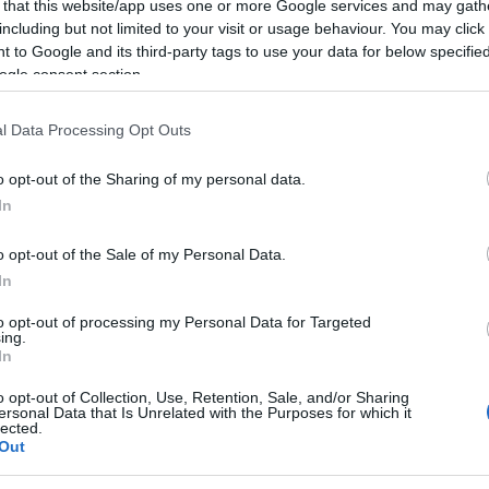
 that this website/app uses one or more Google services and may gath
including but not limited to your visit or usage behaviour. You may click 
 Sagra del Pesce, organizzata dalla Pro Loco
 to Google and its third-party tags to use your data for below specifi
to economico del Comune di Santa Teresa
ogle consent section.
l Data Processing Opt Outs
 molto atteso che unisce gastronomia,
o opt-out of the Sharing of my personal data.
 grandi e piccoli.
In
o opt-out of the Sale of my Personal Data.
In
Radio Wave Gallura
 della Sagra
to opt-out of processing my Personal Data for Targeted
ing.
i con Japo – Mondo Magico
In
n Datti Band
o opt-out of Collection, Use, Retention, Sale, and/or Sharing
ersonal Data that Is Unrelated with the Purposes for which it
tos
lected.
Out
gustare specialità a base di pesce fresco in un