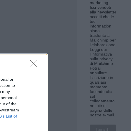
marketing.
Iscrivendoti
alla newsletter
accetti che le
tue
informazioni
siano
trasferite a
Mailchimp per
l'elaborazione.
Leggi qui
l'informativa
sulla privacy
di Mailchimp
.
Potrai
annullare
l'iscrizione in
sonal or
qualsiasi
ection to
momento
ou may
facendo clic
sul
 personal
collegamento
out of the
nel piè di
 downstream
pagina delle
nostre e-mail.
B’s List of