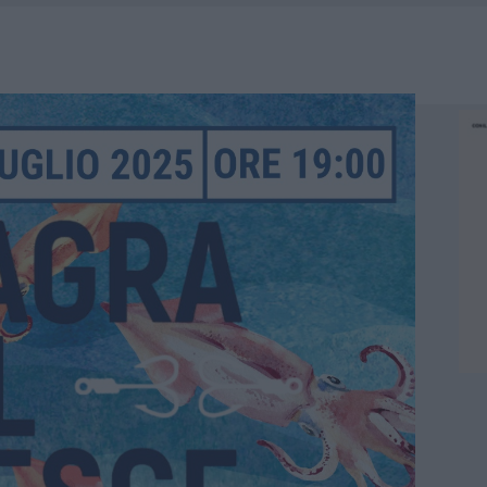
HE IL CENTRO ACCOGLIENZA MINORI CHIUDE
RO SPACCIO E DEGRADO: ESPLODE LA PROTESTA
SCEGLIERE LA SOLUZIONE IDEALE PER LA CASA E L’UFFICIO
KEND A OLBIA E IN GALLURA