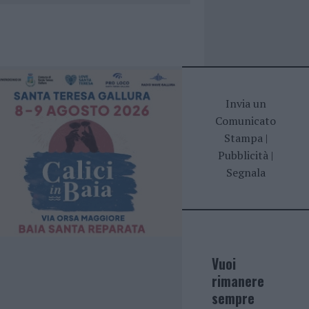
Invia un
Comunicato
Stampa
|
Pubblicità
|
Segnala
Vuoi
rimanere
sempre