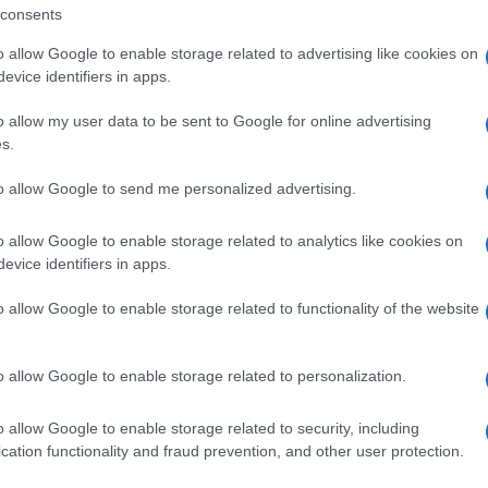
consents
cittadinanza è invitata a partecipare
o allow Google to enable storage related to advertising like cookies on
evice identifiers in apps.
o allow my user data to be sent to Google for online advertising
s.
ità nazionali?
to allow Google to send me personalized advertising.
al mese
cliccando
qui
o allow Google to enable storage related to analytics like cookies on
evice identifiers in apps.
o allow Google to enable storage related to functionality of the website
ando nella sezione
Login
dal menù del sito
o allow Google to enable storage related to personalization.
o allow Google to enable storage related to security, including
Evidenza
cation functionality and fraud prevention, and other user protection.