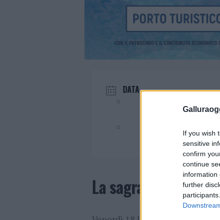
DATA
Lug 18 2025
Galluraogg
Evento terminato!
If you wish 
sensitive in
confirm you
continue se
information 
La sagra del pesce a 
further disc
participants
Downstream 
Venerdì 18 luglio 2025, a partire