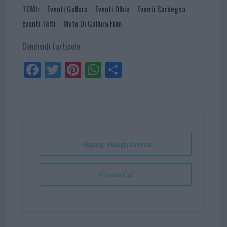
TEMI:
Eventi Gallura
Eventi Olbia
Eventi Sardegna
Eventi Telti
Muto Di Gallura Film
Condividi l'articolo
Fa
Tw
Pi
W
Sh
ce
itt
nt
ha
ar
bo
er
er
ts
e
ok
es
Ap
t
p
+ Aggiungi a Google Calendar
+ Esporta iCal