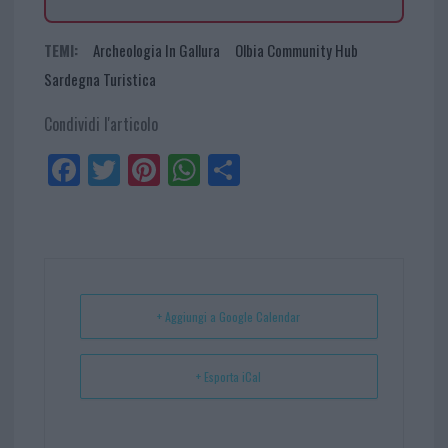
TEMI:
Archeologia In Gallura
Olbia Community Hub
Sardegna Turistica
Condividi l'articolo
Fa
Tw
Pi
W
Sh
ce
itt
nt
ha
ar
bo
er
er
ts
e
ok
es
Ap
t
p
+ Aggiungi a Google Calendar
+ Esporta iCal