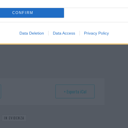
CONFIRM
idenza
Data Deletion
Data Access
Privacy Policy
+ Esporta iCal
,
IN EVIDENZA