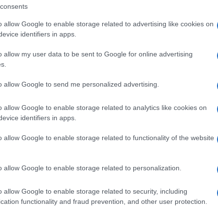
consents
o allow Google to enable storage related to advertising like cookies on
tesi 10, Olbia loc. Pittulongu
evice identifiers in apps.
o allow my user data to be sent to Google for online advertising
s.
to allow Google to send me personalized advertising.
i leggerezza, creatività e buon cibo!
o allow Google to enable storage related to analytics like cookies on
evice identifiers in apps.
ità nazionali?
o allow Google to enable storage related to functionality of the website
al mese
cliccando
qui
o allow Google to enable storage related to personalization.
o allow Google to enable storage related to security, including
cation functionality and fraud prevention, and other user protection.
ando nella sezione
Login
dal menù del sito