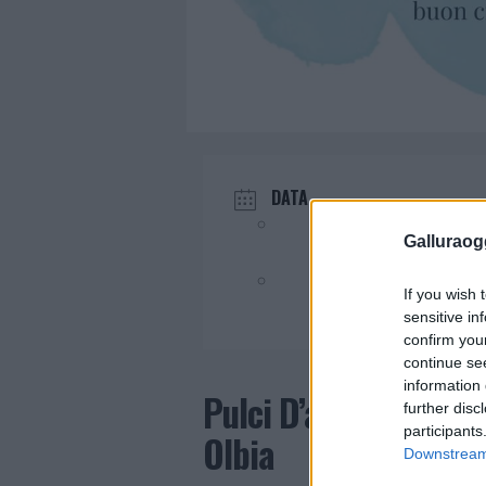
DATA
Nov 10 2024
Galluraogg
Evento terminato!
If you wish 
sensitive in
confirm you
continue se
information 
Pulci D’acqua, il mer
further disc
participants
Olbia
Downstream 