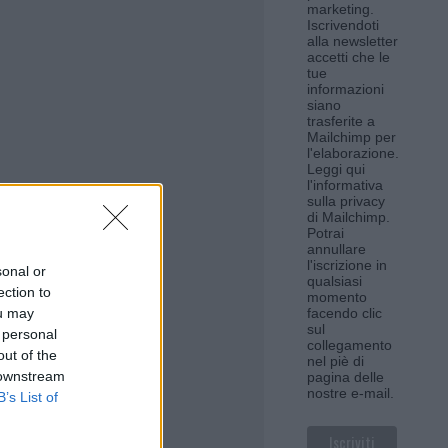
marketing.
Iscrivendoti
alla newsletter
accetti che le
tue
informazioni
siano
trasferite a
Mailchimp per
l'elaborazione.
Leggi qui
l'informativa
sulla privacy
di Mailchimp
.
Potrai
annullare
l'iscrizione in
sonal or
qualsiasi
ection to
momento
ou may
facendo clic
sul
 personal
collegamento
out of the
nel piè di
 downstream
pagina delle
nostre e-mail.
B’s List of