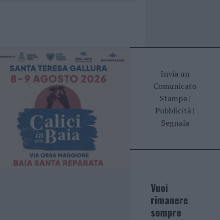
Invia un
Comunicato
Stampa
|
Pubblicità
|
Segnala
Vuoi
rimanere
sempre