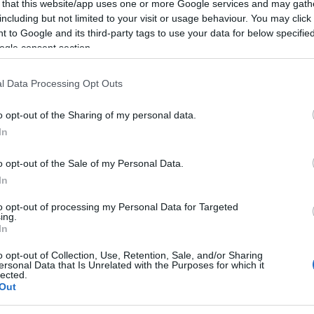
 that this website/app uses one or more Google services and may gath
including but not limited to your visit or usage behaviour. You may click 
tivo e dell’usato domenica 10 novembre dalle
 to Google and its third-party tags to use your data for below specifi
storante ti aspetta una passeggia tra
ogle consent section.
ari accanto a pezzi vintage tutti da scoprire.
l Data Processing Opt Outs
la giornata, rendendo l’esperienza ancora
o opt-out of the Sharing of my personal data.
In
o opt-out of the Sale of my Personal Data.
In
ant
to opt-out of processing my Personal Data for Targeted
ing.
In
o opt-out of Collection, Use, Retention, Sale, and/or Sharing
nostro chef
ersonal Data that Is Unrelated with the Purposes for which it
lected.
Out
i ama scoprire e passare una splendida