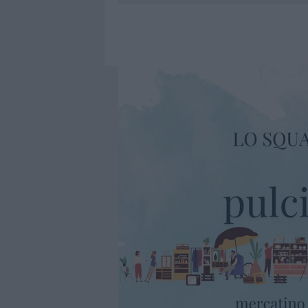
PRIVATA”
8 AGOSTO 2026
|
INCENDIO NELLA NOTTE A OLBIA,
8 AGOSTO 2026
|
A FUOCO UN DEPOSITO CON BOMB
8 AGOSTO 2026
|
RISTORANTE DISTRUTTO DALLE F
8 AGOSTO 2026
|
JOVANOTTI, GABRY PONTE E ALF