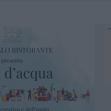
 A FUOCO DUE FURGONI
OLE, INTERVENTO DEI VIGILI DEL FUOCO A RUDALZA
IAMME A LA MADDALENA, INCENDIO A MONTI D’À RENA
A: OLBIA OMBELICO DEL MONDO PER UNA NOTTE