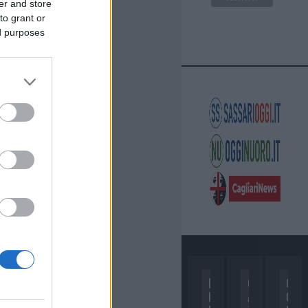
er and store
to grant or
ed purposes
D
C
C
I
A
O