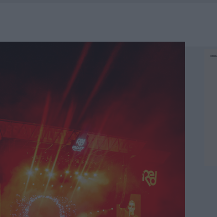
OLE, INTERVENTO DEI VIGILI DEL FUOCO A RUDALZA
IAMME A LA MADDALENA, INCENDIO A MONTI D’À RENA
KEND A OLBIA E IN GALLURA
, LA VICESINDACO: “ORGOGLIO E DISCREZIONE PER VISITA PRIVATA”