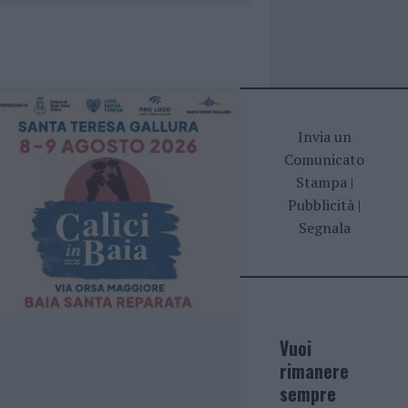
Invia un
Comunicato
Stampa
|
Pubblicità
|
Segnala
Vuoi
rimanere
sempre