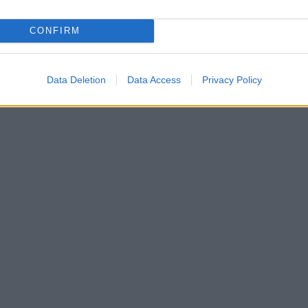
CONFIRM
ED VALLEY OLBIA
Data Deletion
Data Access
Privacy Policy