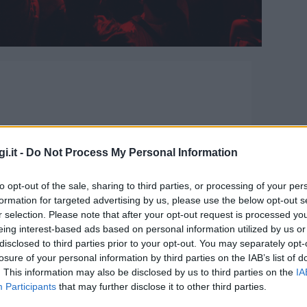
i.it -
Do Not Process My Personal Information
rrivo i nomi degli artisti
to opt-out of the sale, sharing to third parties, or processing of your per
formation for targeted advertising by us, please use the below opt-out s
r selection. Please note that after your opt-out request is processed y
eing interest-based ads based on personal information utilized by us or
grande evento musicale crossover in Italia!
disclosed to third parties prior to your opt-out. You may separately opt-
rati a vivere un week-end di Ferragosto
losure of your personal information by third parties on the IAB’s list of
. This information may also be disclosed by us to third parties on the
IA
Participants
that may further disclose it to other third parties.