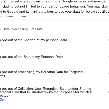
Arena
, ti aspettano
tre giorni di musica dal
 that this website/app uses one or more Google services and may gath
including but not limited to your visit or usage behaviour. You may click 
 la magia del Red Valley. Ecco i primi nomi
 to Google and its third-party tags to use your data for below specifi
ogle consent section.
ciali dell’organizzazione. Il 14 agosto sul
ivi in Italia ci saranno
Kid Yugi e Noyz
l Data Processing Opt Outs
 primo, un big delle rime l’altro. In apertura,
o opt-out of the Sharing of my personal data.
 15 agosto
Sfera Ebbasta
, ormai habitué del
In
y
, quest’ultimo un anno fa saliva sul palco di
come uno dei protagonisti del festival di
o opt-out of the Sale of my Personal Data.
In
i più ascoltati in streaming. In apertura
Rrari
to opt-out of processing my Personal Data for Targeted
ing.
In
ità nazionali?
o opt-out of Collection, Use, Retention, Sale, and/or Sharing
ersonal Data that Is Unrelated with the Purposes for which it
lected.
al mese
cliccando
qui
Out