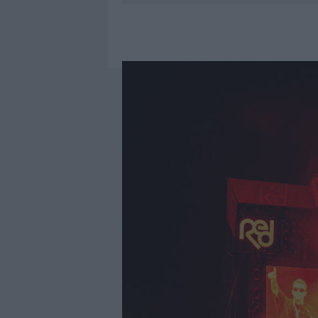
8 AGOSTO 2026
|
A FUOCO UN DEPOSITO CON BOMB
8 AGOSTO 2026
|
RISTORANTE DISTRUTTO DALLE F
7 AGOSTO 2026
|
LE PREVISIONI METEO PER IL WEE
8 AGOSTO 2026
|
GIORGIA MELONI A LA MADDALENA