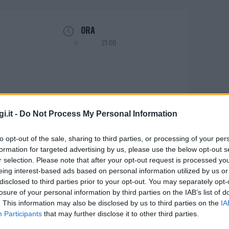
ORA
21:00
i.it -
Do Not Process My Personal Information
lura si balla con il Salsaloca
to opt-out of the sale, sharing to third parties, or processing of your per
formation for targeted advertising by us, please use the below opt-out s
r selection. Please note that after your opt-out request is processed y
 con il Salsaloca, serata latina che fa da
eing interest-based ads based on personal information utilized by us or
te Sant’Antantonese. L’evento è previsto per
disclosed to third parties prior to your opt-out. You may separately opt-
losure of your personal information by third parties on the IAB’s list of
piazza del comune.
. This information may also be disclosed by us to third parties on the
IA
Participants
that may further disclose it to other third parties.
nimazione in compagnia di Gianni Berardini