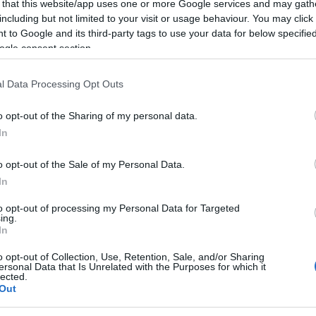
 that this website/app uses one or more Google services and may gath
Pruna.
including but not limited to your visit or usage behaviour. You may click 
 to Google and its third-party tags to use your data for below specifi
ogle consent section.
te con i coinvolgenti balli del Salsaloca. Una
r inaugurare la programmazione estiva ricca e
l Data Processing Opt Outs
tonio di Gallura.
o opt-out of the Sharing of my personal data.
 nella mischia e che il ritmo latino sia con
In
o opt-out of the Sale of my Personal Data.
In
ità nazionali?
to opt-out of processing my Personal Data for Targeted
ing.
In
al mese
cliccando
qui
o opt-out of Collection, Use, Retention, Sale, and/or Sharing
ersonal Data that Is Unrelated with the Purposes for which it
lected.
Out
ando nella sezione
Login
dal menù del sito