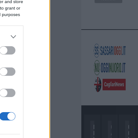
er and store
to grant or
ed purposes
D
C
C
I
A
O