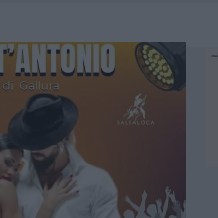
HE IL CENTRO ACCOGLIENZA MINORI CHIUDE
RO SPACCIO E DEGRADO: ESPLODE LA PROTESTA
SCEGLIERE LA SOLUZIONE IDEALE PER LA CASA E L’UFFICIO
KEND A OLBIA E IN GALLURA