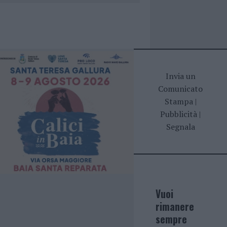
Invia un
Comunicato
Stampa
|
Pubblicità
|
Segnala
Vuoi
rimanere
sempre