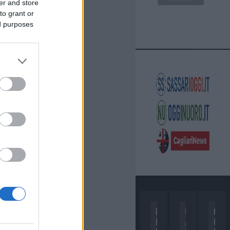
er and store
to grant or
ed purposes
D
C
C
I
A
O