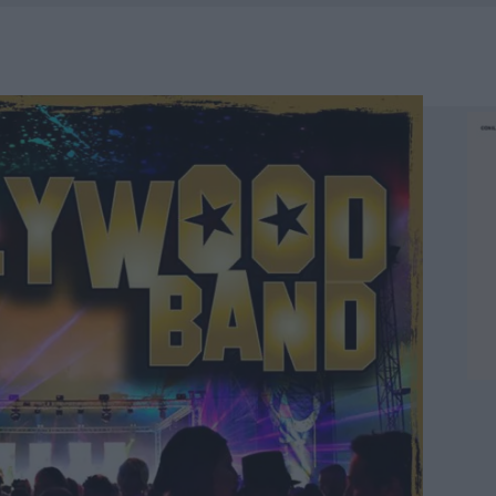
HE IL CENTRO ACCOGLIENZA MINORI CHIUDE
RO SPACCIO E DEGRADO: ESPLODE LA PROTESTA
SCEGLIERE LA SOLUZIONE IDEALE PER LA CASA E L’UFFICIO
KEND A OLBIA E IN GALLURA