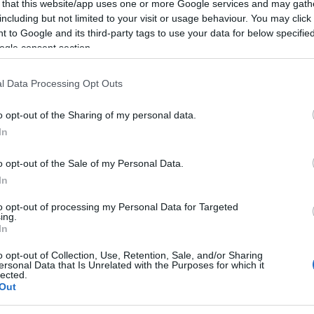
 that this website/app uses one or more Google services and may gath
ant’Antonio.
including but not limited to your visit or usage behaviour. You may click 
 to Google and its third-party tags to use your data for below specifi
ogle consent section.
ra è sempre più ricca di eventi e tanta
 sulla piazza del paese sale “Hollywood Band”
l Data Processing Opt Outs
alangianus conosciuti in tutta l’Isola per
o opt-out of the Sharing of my personal data.
In
o il paese con il loro concerto, che si terrà
o opt-out of the Sale of my Personal Data.
In
 è inserito in un calendario di appuntamenti
to opt-out of processing my Personal Data for Targeted
une di Sant’Antonio per tutta la stagione
ing.
In
o opt-out of Collection, Use, Retention, Sale, and/or Sharing
ersonal Data that Is Unrelated with the Purposes for which it
sultabile
QUI
.
lected.
Out