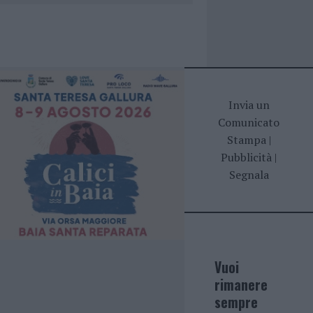
Invia un
Comunicato
Stampa
|
Pubblicità
|
Segnala
Vuoi
rimanere
sempre