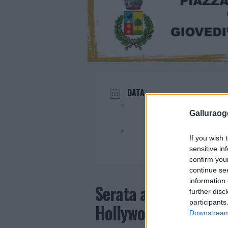
DATA
Lug 13 2023
Galluraogg
Evento terminato!
If you wish 
sensitive in
confirm you
continue se
information 
Serata all’insegna d
further disc
participants
Hollywood Band
Downstream 