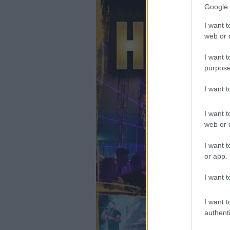
Google 
I want t
web or d
I want t
purpose
I want 
I want t
web or d
I want t
or app.
I want t
I want t
authenti