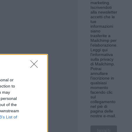
marketing.
Iscrivendoti
alla newsletter
accetti che le
tue
informazioni
siano
trasferite a
Mailchimp per
l'elaborazione.
Leggi qui
l'informativa
sulla privacy
di Mailchimp
.
Potrai
annullare
l'iscrizione in
sonal or
qualsiasi
ection to
momento
ou may
facendo clic
sul
 personal
collegamento
out of the
nel piè di
 downstream
pagina delle
nostre e-mail.
B’s List of