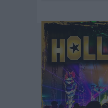
7 AGOSTO 2026
|
CALANGIANUS, DOPO LE POLEMIC
7 AGOSTO 2026
|
OLBIA, DIVIETO DI SOSTA CONT
7 AGOSTO 2026
|
PAUSA CAFFÈ IMPECCABILE: COME 
7 AGOSTO 2026
|
LE PREVISIONI METEO PER IL WEE