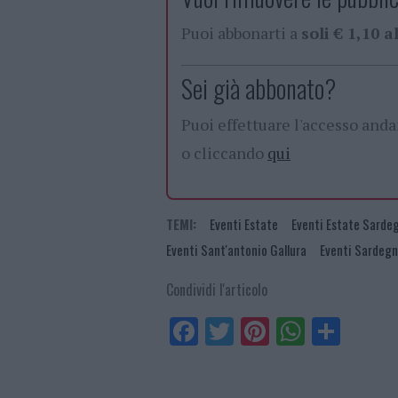
Puoi abbonarti a
soli € 1,10 
Sei già abbonato?
Puoi effettuare l'accesso and
o cliccando
qui
TEMI:
Eventi Estate
Eventi Estate Sarde
Eventi Sant'antonio Gallura
Eventi Sardeg
Condividi l'articolo
Fa
Tw
Pi
W
Sh
ce
itt
nt
ha
ar
bo
er
er
ts
e