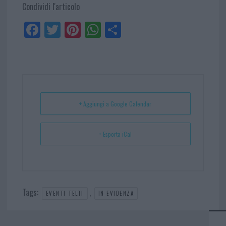
Condividi l'articolo
Fa
Tw
Pi
W
Sh
ce
itt
nt
ha
ar
bo
er
er
ts
e
ok
es
Ap
t
p
+ Aggiungi a Google Calendar
+ Esporta iCal
Tags:
,
EVENTI TELTI
IN EVIDENZA