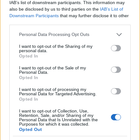
IAB’s list of downstream participants. This information may
also be disclosed by us to third parties on the
IAB’s List of
Downstream Participants
that may further disclose it to other
third parties.
Please note that this website/app uses one or more Google
Personal Data Processing Opt Outs
services and may gather and store information including but
not limited to your visit or usage behaviour. You may click to
I want to opt-out of the Sharing of my
personal data.
grant or deny consent to Google and its third-party tags to
Opted In
use your data for below specified purposes in below Google
consent section.
I want to opt-out of the Sale of my
Personal Data.
Opted In
I want to opt-out of processing my
Personal Data for Targeted Advertising.
Opted In
I want to opt-out of Collection, Use,
Retention, Sale, and/or Sharing of my
Personal Data that Is Unrelated with the
Purposes for which it was collected.
Opted Out