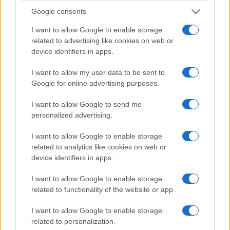
Condividi l'articolo
Google consents
Fa
Tw
Pi
W
Sh
I want to allow Google to enable storage
ce
itt
nt
ha
ar
related to advertising like cookies on web or
bo
er
er
ts
e
device identifiers in apps.
ok
es
Ap
I want to allow my user data to be sent to
Google for online advertising purposes.
t
p
+ Aggiungi a Google Calendar
I want to allow Google to send me
personalized advertising.
+ Esporta iCal
I want to allow Google to enable storage
related to analytics like cookies on web or
device identifiers in apps.
I want to allow Google to enable storage
Tags:
,
related to functionality of the website or app.
EVENTI OLBIA
IN EVIDENZA
I want to allow Google to enable storage
related to personalization.