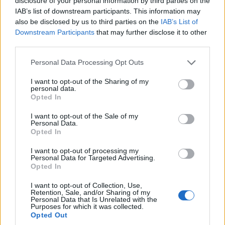
disclosure of your personal information by third parties on the
IAB’s list of downstream participants. This information may
Vuoi rimuovere le pubblicità
also be disclosed by us to third parties on the
IAB’s List of
Downstream Participants
that may further disclose it to other
nazionali?
third parties.
Please note that this website/app uses one or more Google
Puoi abbonarti a
soli € 1,10 al mese
Personal Data Processing Opt Outs
services and may gather and store information including but
cliccando
qui
not limited to your visit or usage behaviour. You may click to
I want to opt-out of the Sharing of my
personal data.
grant or deny consent to Google and its third-party tags to
Opted In
use your data for below specified purposes in below Google
Sei già abbonato?
consent section.
I want to opt-out of the Sale of my
Personal Data.
Puoi effettuare l'accesso andando nella
Opted In
sezione
Login
dal menù del sito o
I want to opt-out of processing my
Personal Data for Targeted Advertising.
cliccando
qui
Opted In
I want to opt-out of Collection, Use,
Retention, Sale, and/or Sharing of my
Personal Data that Is Unrelated with the
TEMI:
Eventi Olbia
In Evidenza
Purposes for which it was collected.
Opted Out