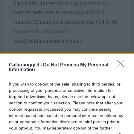
È possibile prenotare un appuntamento
contattando con un messaggio SMS o
tramite WhatsApp al numero 342 614 8748
o scrivendo una email a
info@olbiacommunityhub.it
Questa settimana rappresenta un’occasione
Galluraoggi.it -
Do Not Process My Personal
per approfondire il tema, acquisire
Information
strumenti utili per la prevenzione e,
soprattutto, per ricordare che nessuno è
If you wish to opt-out of the sale, sharing to third parties, or
processing of your personal or sensitive information for
solo di fronte a queste difficoltà.
targeted advertising by us, please use the below opt-out
section to confirm your selection. Please note that after your
Settimana di sensibilizzazione sui Disturbi
opt-out request is processed you may continue seeing
interest-based ads based on personal information utilized by
del Comportamento Alimentare all’Olbia
us or personal information disclosed to third parties prior to
your opt-out. You may separately opt-out of the further
Community Hub