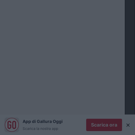
c
e
e
t
i
c
o
I
a
g
i
n
i
s
App di Gallura Oggi
×
Scarica ora
t
Scarica la nostra app
o