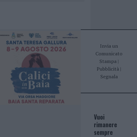
Invia un
Comunicato
Stampa
|
Pubblicità
|
Segnala
Vuoi
rimanere
sempre