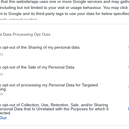
 that this website/app uses one or more Google services and may gath
including but not limited to your visit or usage behaviour. You may click 
e celebrerà l’eccellenza della lirica
 to Google and its third-party tags to use your data for below specifi
ogle consent section.
lcoscenico alcune tra le più promettenti
i da tutto il mondo. Una serata unica,
l Data Processing Opt Outs
ione e al futuro del melodramma, alla presenza
o opt-out of the Sharing of my personal data.
azionale che accompagnerà il pubblico nel
In
so.
o opt-out of the Sale of my Personal Data.
celebrare la grande opera nel segno del
In
to opt-out of processing my Personal Data for Targeted
ing.
In
ità nazionali?
o opt-out of Collection, Use, Retention, Sale, and/or Sharing
ersonal Data that Is Unrelated with the Purposes for which it
lected.
al mese
cliccando
qui
Out