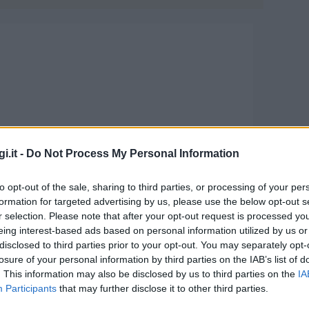
i.it -
Do Not Process My Personal Information
la Finale dell’International
to opt-out of the sale, sharing to third parties, or processing of your per
formation for targeted advertising by us, please use the below opt-out s
r selection. Please note that after your opt-out request is processed y
eing interest-based ads based on personal information utilized by us or
disclosed to third parties prior to your opt-out. You may separately opt-
 Teatro del Carmine di Tempio Pausania farà da
losure of your personal information by third parties on the IAB’s list of
. This information may also be disclosed by us to third parties on the
IA
Finalisti e alla proclamazione dei vincitori
Participants
that may further disclose it to other third parties.
tition Bernardo De Muro 2026.