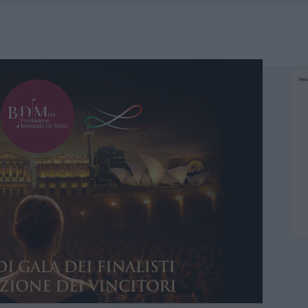
IAMME A LA MADDALENA, INCENDIO A MONTI D’À RENA
KEND A OLBIA E IN GALLURA
 BELLA ANCHE DAL VIVO: UN AMICO VIP SVELA COME FA
 A FUOCO DUE FURGONI