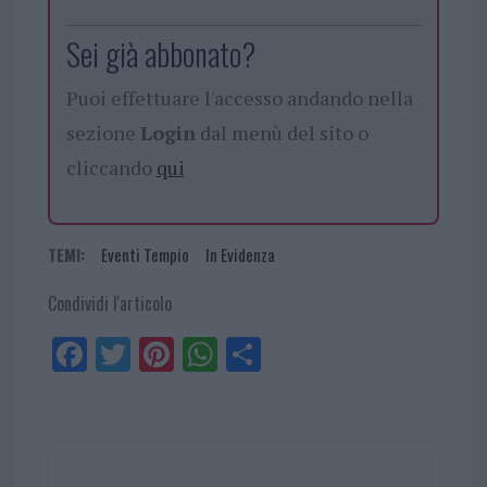
Sei già abbonato?
Puoi effettuare l'accesso andando nella
sezione
Login
dal menù del sito o
cliccando
qui
TEMI:
Eventi Tempio
In Evidenza
Condividi l'articolo
Fa
Tw
Pi
W
Sh
ce
itt
nt
ha
ar
bo
er
er
ts
e
ok
es
Ap