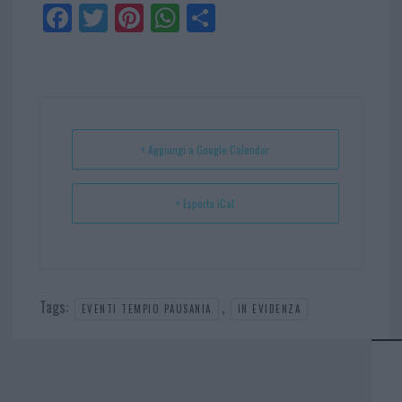
Fa
Tw
Pi
W
Sh
ce
itt
nt
ha
ar
bo
er
er
ts
e
ok
es
Ap
t
p
+ Aggiungi a Google Calendar
+ Esporta iCal
Tags:
,
EVENTI TEMPIO PAUSANIA
IN EVIDENZA