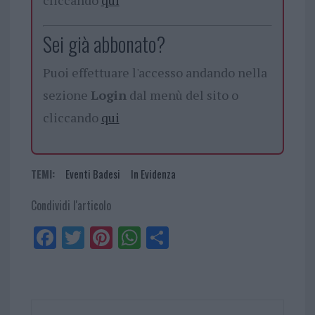
Sei già abbonato?
Puoi effettuare l'accesso andando nella
sezione
Login
dal menù del sito o
cliccando
qui
TEMI:
Eventi Badesi
In Evidenza
Condividi l'articolo
Fa
Tw
Pi
W
Sh
ce
itt
nt
ha
ar
bo
er
er
ts
e
ok
es
Ap