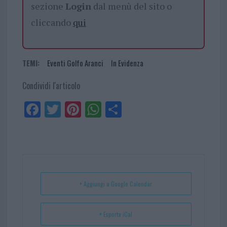
sezione
Login
dal menù del sito o
cliccando
qui
TEMI:
Eventi Golfo Aranci
In Evidenza
Condividi l'articolo
Fa
Tw
Pi
W
Sh
ce
itt
nt
ha
ar
bo
er
er
ts
e
ok
es
Ap
t
p
+ Aggiungi a Google Calendar
+ Esporta iCal