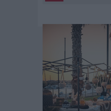
5 AGOSTO 2026
|
METEO OLBIA 6 AGOSTO, MIGLIOR
5 AGOSTO 2026
|
“SUL FILO DEL DISCORSO”: SOLD
5 AGOSTO 2026
|
LA MADDALENA, FESTA PER I 30 A
5 AGOSTO 2026
|
ESCE DI STRADA CON L’AUTO AD