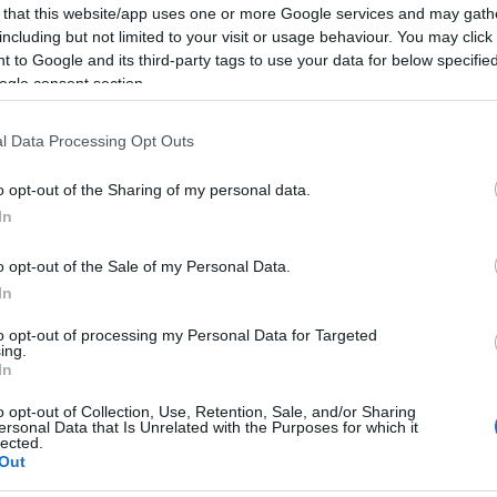
Lungomare di Golfo Aranci
 that this website/app uses one or more Google services and may gath
including but not limited to your visit or usage behaviour. You may click 
ggiare sul mare, sostenere l’artigianato
 to Google and its third-party tags to use your data for below specifi
ogle consent section.
a tra profumi, colori e tradizioni.
l Data Processing Opt Outs
io per inaugurare insieme questa nuova
onto”. Non mancate.
o opt-out of the Sharing of my personal data.
In
ità nazionali?
o opt-out of the Sale of my Personal Data.
In
al mese
cliccando
qui
to opt-out of processing my Personal Data for Targeted
ing.
In
o opt-out of Collection, Use, Retention, Sale, and/or Sharing
ando nella sezione
Login
dal menù del sito
ersonal Data that Is Unrelated with the Purposes for which it
lected.
Out