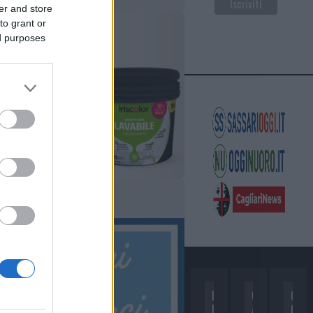
er and store
to grant or
ed purposes
D
C
C
I
A
O