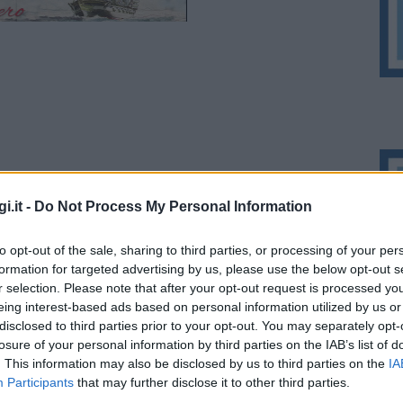
i.it -
Do Not Process My Personal Information
1 settembre, ogni venerdì la passeggiata della
to opt-out of the sale, sharing to third parties, or processing of your per
i, artisti, hobbisti e produttori locali, pronti
formation for targeted advertising by us, please use the below opt-out s
r selection. Please note that after your opt-out request is processed y
 tutte da scoprire.
eing interest-based ads based on personal information utilized by us or
disclosed to third parties prior to your opt-out. You may separately opt-
losure of your personal information by third parties on the IAB’s list of
. This information may also be disclosed by us to third parties on the
IA
Participants
that may further disclose it to other third parties.