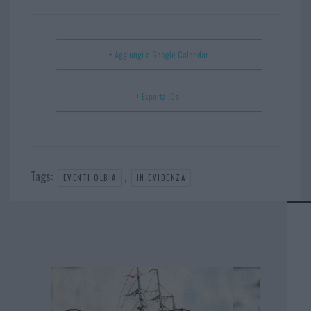
ok
es
Ap
t
p
+ Aggiungi a Google Calendar
+ Esporta iCal
Tags:
,
EVENTI OLBIA
IN EVIDENZA