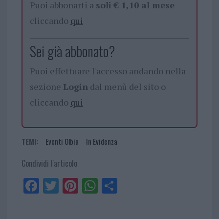
Puoi abbonarti a
soli € 1,10 al mese
cliccando
qui
Sei già abbonato?
Puoi effettuare l'accesso andando nella
sezione
Login
dal menù del sito o
cliccando
qui
TEMI:
Eventi Olbia
In Evidenza
Condividi l'articolo
Fa
Tw
Pi
W
Sh
ce
itt
nt
ha
ar
bo
er
er
ts
e