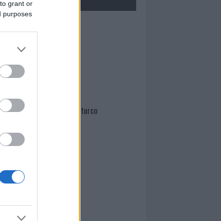
to grant or
ed purposes
Mario Malu
Paolo Pinna
Martina Agostina Diturco
I nostri cari
I nostri cari