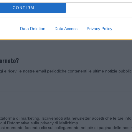
CONFIRM
Invia un Comunicato Stampa
|
Pubblicità
|
Segnala
Data Deletion
Data Access
Privacy Policy
iornato?
ggi e ricevi le nostre email periodiche contenenti le ultime notizie pubbli
aforma di marketing. Iscrivendoti alla newsletter accetti che le tue info
qui l'informativa sulla privacy di Mailchimp
.
siasi momento facendo clic sul collegamento nel piè di pagina delle nostr