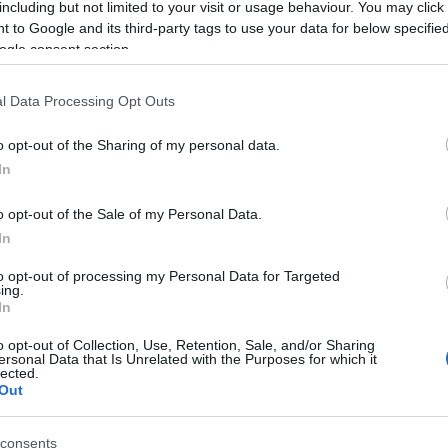
including but not limited to your visit or usage behaviour. You may click 
 to Google and its third-party tags to use your data for below specifi
ogle consent section.
azionali?
l Data Processing Opt Outs
 mese
cliccando
qui
o opt-out of the Sharing of my personal data.
In
o opt-out of the Sale of my Personal Data.
do nella sezione
Login
dal menù del sito o
In
to opt-out of processing my Personal Data for Targeted
ing.
In
ra
Potabilizzatore Agnata
o opt-out of Collection, Use, Retention, Sale, and/or Sharing
ersonal Data that Is Unrelated with the Purposes for which it
lected.
eale?
Out
gram di GalluraOggi.it
consents