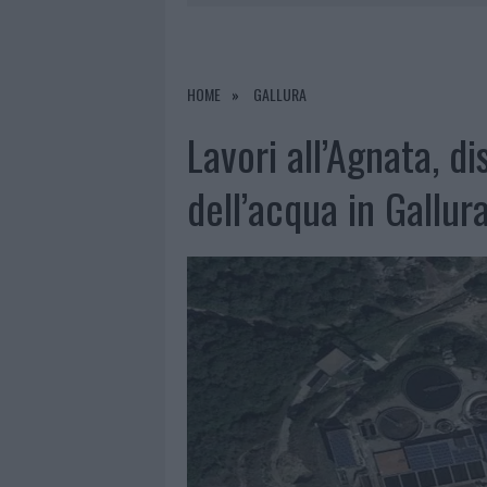
7 AGOSTO 2026
|
OLBIA, DIVIETO DI SOSTA CONT
7 AGOSTO 2026
|
PAUSA CAFFÈ IMPECCABILE: COME 
7 AGOSTO 2026
|
MONTE PINO, LA FINE DI UN LUN
HOME
GALLURA
7 AGOSTO 2026
|
MICHELLE HUNZIKER IN GALLURA,
Lavori all’Agnata, di
dell’acqua in Gallur