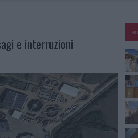
RO SPACCIO E DEGRADO: ESPLODE LA PROTESTA
SCEGLIERE LA SOLUZIONE IDEALE PER LA CASA E L’UFFICIO
GO DOLORE: STORIA E RINASCITA DELLA STRADA CHE SEGNÒ LA GALLURA
NOT
 BELLA ANCHE DAL VIVO: UN AMICO VIP SVELA COME FA
sagi e interruzioni
a