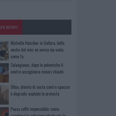
IZIE RECENTI
Michelle Hunziker in Gallura, bella
anche dal vivo: un amico vip svela
come fa
Calangianus, dopo le polemiche il
centro accoglienza minori chiude
Olbia, divieto di sosta contro spaccio
e degrado: esplode la protesta
Pausa caffè impeccabile: come
scegliere la soluzione ideale per la