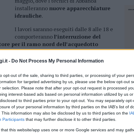
maggio, dove i tecnici di Abbanoa
installeranno
nuove apparecchiature
idrauliche
.
I lavori saranno eseguiti dalle 8 alle 18 e
comporteranno
l’interruzione del
atore per il ramo nord dell’acquedotto
o approntato un piano che, tramite una serie di
elle scorte nei serbatoi, consentirà di limitare
i.it -
Do Not Process My Personal Information
azione: previsti cali di portata ed
interruzioni
 Palau, La Maddalena e Bassacutena in
to opt-out of the sale, sharing to third parties, or processing of your per
formation for targeted advertising by us, please use the below opt-out s
r selection. Please note that after your opt-out request is processed y
sa dell’erogazione l’acqua potrebbe essere
eing interest-based ads based on personal information utilized by us or
disclosed to third parties prior to your opt-out. You may separately opt-
usa dello svuotamento e successivo
losure of your personal information by third parties on the IAB’s list of
Qualsiasi anomalia può essere segnalata al
. This information may also be disclosed by us to third parties on the
IA
i Abbanoa tramite il numero verde 800.022.040
Participants
that may further disclose it to other third parties.
 that this website/app uses one or more Google services and may gath
NEC