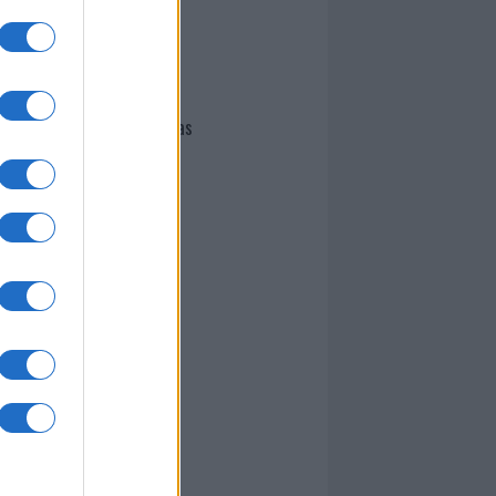
I nostri cari
Giovannimaria Cabras