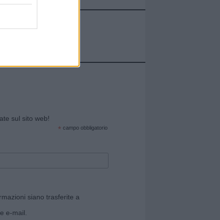
cate sul sito web!
*
campo obbligatorio
rmazioni siano trasferite a
e e-mail.