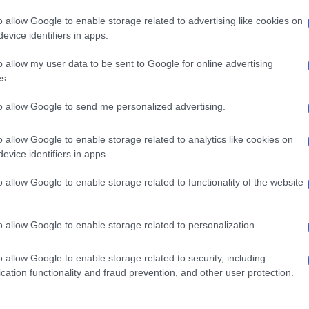
o allow Google to enable storage related to advertising like cookies on
evice identifiers in apps.
lazioni, i tuoi video e le tue foto
ro +39 345 356 7512
o allow my user data to be sent to Google for online advertising
s.
to allow Google to send me personalized advertising.
ime news da
Google News
o allow Google to enable storage related to analytics like cookies on
evice identifiers in apps.
o allow Google to enable storage related to functionality of the website
o allow Google to enable storage related to personalization.
o allow Google to enable storage related to security, including
dente
Prossimo articolo
cation functionality and fraud prevention, and other user protection.