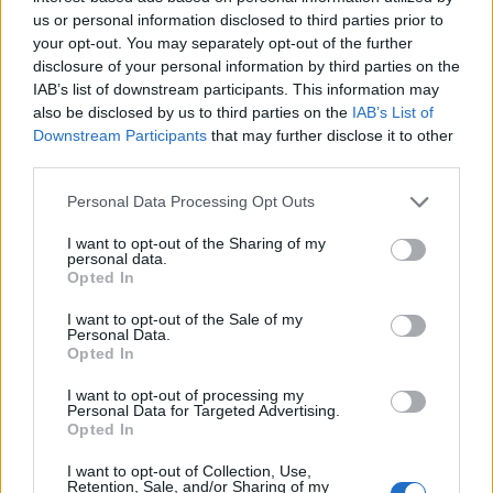
us or personal information disclosed to third parties prior to
Andrea Mura conquista Palau: grande
your opt-out. You may separately opt-out of the further
partecipazione per il suo racconto
disclosure of your personal information by third parties on the
IAB’s list of downstream participants. This information may
also be disclosed by us to third parties on the
IAB’s List of
Calangianus, allarme sul centro accoglienza
Downstream Participants
that may further disclose it to other
minori, Albieri: “Episodi gravissimi”
third parties.
Please note that this website/app uses one or more Google
Personal Data Processing Opt Outs
Gallura, finti clienti svuotano le suite: furto da
services and may gather and store information including but
50mila nel resort
not limited to your visit or usage behaviour. You may click to
I want to opt-out of the Sharing of my
personal data.
grant or deny consent to Google and its third-party tags to
Opted In
use your data for below specified purposes in below Google
Meteo Olbia 7 agosto, sole e caldo tornano
consent section.
I want to opt-out of the Sale of my
protagonisti
Personal Data.
Opted In
Test tunnel Olbia: rampe chiuse ancora fino a
I want to opt-out of processing my
Personal Data for Targeted Advertising.
fine agosto
Opted In
I want to opt-out of Collection, Use,
Retention, Sale, and/or Sharing of my
Aggius conquista la classifica delle mete più