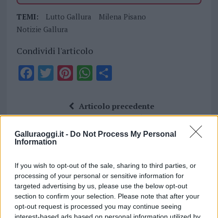
TEMI:
Lutto Gallura
Milena Pisano
Notizie Gallura
Condividi l'articolo
F
T
Pi
W
S
a
w
n
h
h
ce
it
te
at
a
Articolo precedente
b
te
re
s
re
Prossimo articolo
o
r
st
A
Galluraoggi.it -
Do Not Process My Personal
Information
o
p
NOTIZIE RECENTI
k
p
If you wish to opt-out of the sale, sharing to third parties, or
processing of your personal or sensitive information for
targeted advertising by us, please use the below opt-out
Incendi, a San Pasquale arriva il Campo Base:
section to confirm your selection. Please note that after your
l’inaugurazione
opt-out request is processed you may continue seeing
interest-based ads based on personal information utilized by