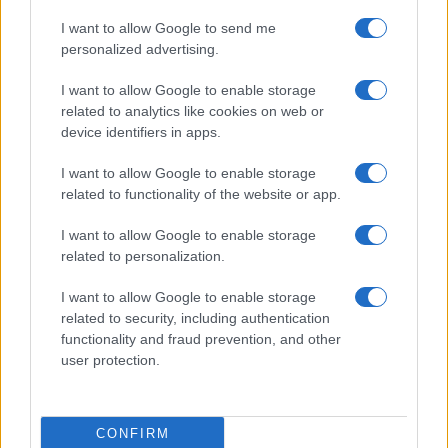
Rapina a Porto Rotondo, due uomini fermati dai
carabinieri
I want to allow Google to send me
personalized advertising.
Auto prende fuoco sulla strada statale 125 a
I want to allow Google to enable storage
Olbia, cosa è successo
related to analytics like cookies on web or
device identifiers in apps.
Incidente sulla 125 a Olbia, due auto coinvolte:
I want to allow Google to enable storage
related to functionality of the website or app.
danni ingenti
I want to allow Google to enable storage
Auto finisce contro un muretto, un ferito ad
related to personalization.
Arzachena
I want to allow Google to enable storage
related to security, including authentication
Incidente a Baia Sardinia, scontro tra auto e
functionality and fraud prevention, and other
user protection.
moto: un ferito
Olbia, le previsioni meteo per lunedì 10 agosto
CONFIRM