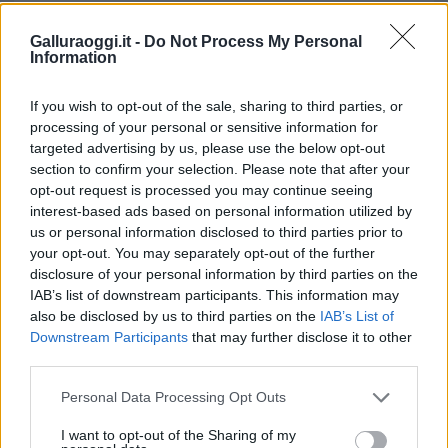
Giornata Della Liberazione Olbia
Galluraoggi.it -
Do Not Process My Personal
Information
Notizie in tempo reale?
Entra nel canale telegram di
If you wish to opt-out of the sale, sharing to third parties, or
GalluraOggi.it
processing of your personal or sensitive information for
targeted advertising by us, please use the below opt-out
section to confirm your selection. Please note that after your
opt-out request is processed you may continue seeing
Inviaci le tue segnalazioni,
interest-based ads based on personal information utilized by
us or personal information disclosed to third parties prior to
i tuoi video e le tue foto
your opt-out. You may separately opt-out of the further
Su WhatsApp al numero +39
disclosure of your personal information by third parties on the
345 356 7512
IAB’s list of downstream participants. This information may
also be disclosed by us to third parties on the
IAB’s List of
Downstream Participants
that may further disclose it to other
third parties.
Please note that this website/app uses one or more Google
Personal Data Processing Opt Outs
Ricevi le nostre ultime news
services and may gather and store information including but
not limited to your visit or usage behaviour. You may click to
I want to opt-out of the Sharing of my