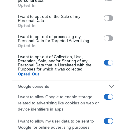
personal data.
da
Google News
grant or deny consent to Google and its third-party tags to
Opted In
use your data for below specified purposes in below Google
consent section.
I want to opt-out of the Sale of my
Personal Data.
Condividi l'articolo
Opted In
F
T
Pi
W
S
I want to opt-out of processing my
Personal Data for Targeted Advertising.
a
w
n
h
h
Opted In
ce
it
te
at
a
I want to opt-out of Collection, Use,
Articolo precedente
Retention, Sale, and/or Sharing of my
b
te
re
s
re
Prossimo articolo
Personal Data that Is Unrelated with the
Purposes for which it was collected.
o
r
st
A
Opted Out
o
p
Google consents
NOTIZIE RECENTI
k
p
I want to allow Google to enable storage
related to advertising like cookies on web or
Stop ai cantieri privati a Olbia, nuove regole
device identifiers in apps.
anche a San Pantaleo
I want to allow my user data to be sent to
Google for online advertising purposes.