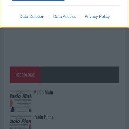
2026
Data Deletion
Data Access
Privacy Policy
NECROLOGIE
Mario Malu
Paolo Pinna