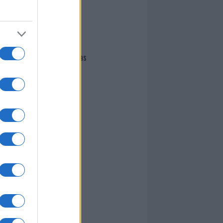
I nostri cari
Giovannimaria Cabras