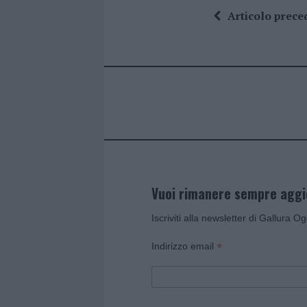
ce
it
te
at
a
Articolo prece
b
te
re
s
re
o
r
st
A
o
p
k
p
Vuoi rimanere sempre agg
Iscriviti alla newsletter di Gallura O
*
Indirizzo email