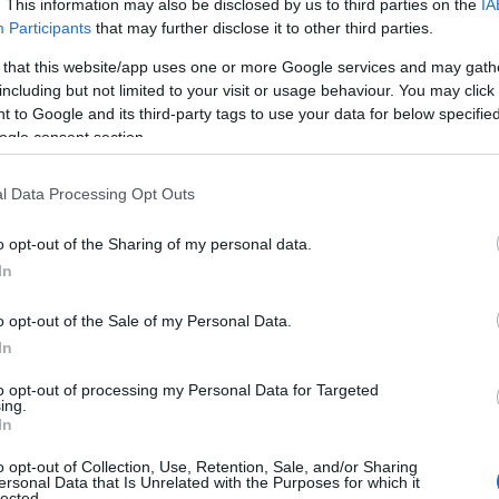
 interruzioni oltre il limite massimo
. This information may also be disclosed by us to third parties on the
IA
Participants
that may further disclose it to other third parties.
 that this website/app uses one or more Google services and may gath
ertamenti dei militari
, il natante avrebbe
including but not limited to your visit or usage behaviour. You may click 
regime di ammissione temporanea, che consente
 to Google and its third-party tags to use your data for below specifi
Unione Europea di circolare senza il
ogle consent section.
, a condizione che vengano rispettati specifici
mancato rispetto di tali condizioni ha portato
l Data Processing Opt Outs
ne delle disposizioni vigenti.
o opt-out of the Sharing of my personal data.
rate, l’imbarcazione, il cui valore è stato
In
, è stata sottoposta a sequestro penale. Il
o opt-out of the Sale of my Personal Data.
sidente all’estero, è stato segnalato alla
In
o il tribunale di Tempio Pausania
. Nei suoi
ti di contrabbando, per aver introdotto e
to opt-out of processing my Personal Data for Targeted
ing.
azionale in assenza della prevista
In
evasione dell’Iva all’importazione, quantificata
one si colloca nel quadro dei controlli
o opt-out of Collection, Use, Retention, Sale, and/or Sharing
ersonal Data that Is Unrelated with the Purposes for which it
 delle regole nel settore della nautica da diporto
lected.