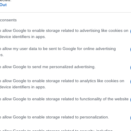
Out
e fiscale legati all’ingresso di beni di valore
consents
o allow Google to enable storage related to advertising like cookies on
evice identifiers in apps.
azionali?
o allow my user data to be sent to Google for online advertising
s.
 mese
cliccando
qui
to allow Google to send me personalized advertising.
o allow Google to enable storage related to analytics like cookies on
evice identifiers in apps.
do nella sezione
Login
dal menù del sito o
o allow Google to enable storage related to functionality of the website
o allow Google to enable storage related to personalization.
zie Olbia
Sequestro Yacht Olbia
Yacht Olbia
o allow Google to enable storage related to security, including