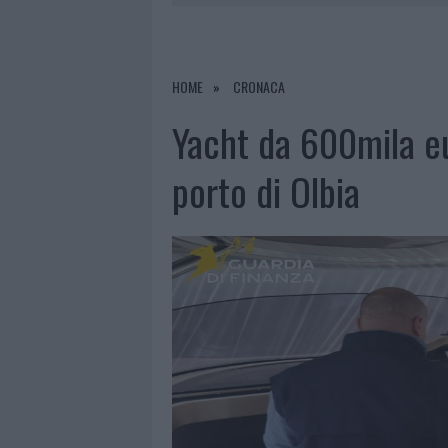
PRIVATA”
8 AGOSTO 2026
|
INCENDIO NELLA NOTTE A OLBIA,
8 AGOSTO 2026
|
A FUOCO UN DEPOSITO CON BOMB
HOME
CRONACA
8 AGOSTO 2026
|
RISTORANTE DISTRUTTO DALLE F
Yacht da 600mila eu
8 AGOSTO 2026
|
JOVANOTTI, GABRY PONTE E ALF
porto di Olbia