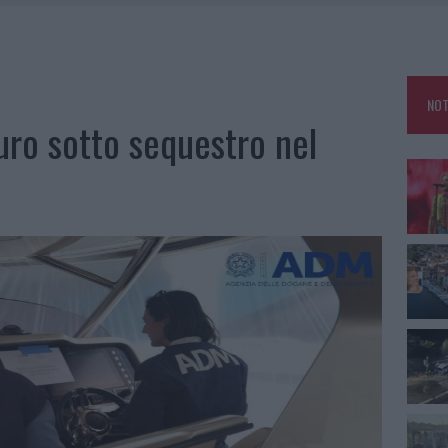
 A FUOCO DUE FURGONI
OLE, INTERVENTO DEI VIGILI DEL FUOCO A RUDALZA
NOT
IAMME A LA MADDALENA, INCENDIO A MONTI D’À RENA
ro sotto sequestro nel
A: OLBIA OMBELICO DEL MONDO PER UNA NOTTE