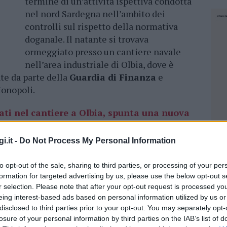
termine di un’attività ispettiva condotta
nel nord Sardegna nell’ambito dei
controlli sul rispetto della normativa
doganale. Il natante si trovava
ormeggiato presso un cantiere navale
nell’area industriale di Olbia, dove è
te da parte della
Guardia di Finanza
e
Monopoli.
ati nel cantiere a Olbia, spunta una nuova
i.it -
Do Not Process My Personal Information
do provinciale di Sassari
insieme ai
nvolgimento del Gruppo della
Guardia di
to opt-out of the sale, sharing to third parties, or processing of your per
formation for targeted advertising by us, please use the below opt-out s
elle attività di contrasto all’importazione
r selection. Please note that after your opt-out request is processed y
ienti da
Paesi extra Unione Europea
. Le
eing interest-based ads based on personal information utilized by us or
le sia tecnica, hanno consentito di ricostruire
disclosed to third parties prior to your opt-out. You may separately opt-
 nel
territorio doganale europeo
, accertando
losure of your personal information by third parties on the IAB’s list of
NEC