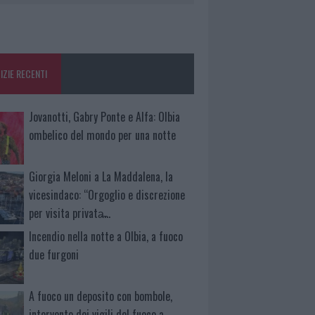
IZIE RECENTI
Jovanotti, Gabry Ponte e Alfa: Olbia
ombelico del mondo per una notte
Giorgia Meloni a La Maddalena, la
vicesindaco: “Orgoglio e discrezione
per visita privata̶…
Incendio nella notte a Olbia, a fuoco
due furgoni
A fuoco un deposito con bombole,
intervento dei vigili del fuoco a