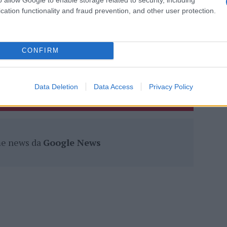
eale?
cation functionality and fraud prevention, and other user protection.
gram di GalluraOggi.it
CONFIRM
lazioni, i tuoi video e le tue foto
ro +39 345 356 7512
Data Deletion
Data Access
Privacy Policy
ime news da
Google News