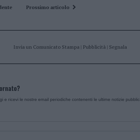
dente
Prossimo articolo
Invia un Comunicato Stampa
|
Pubblicità
|
Segnala
iornato?
ggi e ricevi le nostre email periodiche contenenti le ultime notizie pubbli