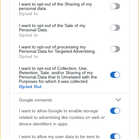
not limited to your visit or usage behaviour. You may click to
I want to opt-out of the Sharing of my
personal data.
Aggius conquista la classifica delle mete più
grant or deny consent to Google and its third-party tags to
Opted In
amate dell’estate 2026
use your data for below specified purposes in below Google
consent section.
I want to opt-out of the Sale of my
Personal Data.
Opted In
I want to opt-out of processing my
Personal Data for Targeted Advertising.
Opted In
I want to opt-out of Collection, Use,
Retention, Sale, and/or Sharing of my
Personal Data that Is Unrelated with the
Purposes for which it was collected.
Opted Out
NECROLOGIE
Google consents
I want to allow Google to enable storage
Mario Malu
related to advertising like cookies on web or
device identifiers in apps.
I want to allow my user data to be sent to