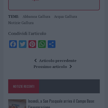
TEMI:
Abbanoa Gallura
Acqua Gallura
Notizie Gallura
Condividi l'articolo
F
T
Pi
W
S
a
w
n
h
h
ce
it
te
at
a
Articolo precedente
b
te
re
s
re
Prossimo articolo
o
r
st
A
o
p
NOTIZIE RECENTI
k
p
Incendi, a San Pasquale arriva il Campo Base:
l’inaugurazione