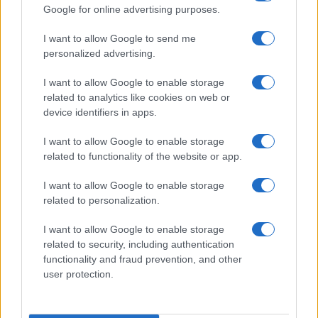
Paolo Pinna
Google for online advertising purposes.
I want to allow Google to send me
personalized advertising.
Martina Agostina Diturco
I want to allow Google to enable storage
related to analytics like cookies on web or
device identifiers in apps.
I nostri cari
I want to allow Google to enable storage
related to functionality of the website or app.
I want to allow Google to enable storage
I nostri cari
related to personalization.
I want to allow Google to enable storage
related to security, including authentication
I nostri cari
functionality and fraud prevention, and other
user protection.
Giovannimaria Cabras