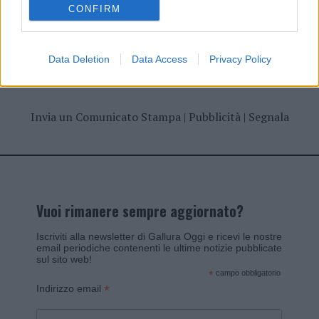
CONFIRM
Data Deletion
Data Access
Privacy Policy
Invia un Comunicato Stampa
|
Pubblicità
|
Segnala
Vuoi rimanere sempre aggiornato?
Iscriviti alla newsletter di Gallura Oggi e ricevi le nostre
email periodiche contenenti le ultime notizie pubblicate
sul sito web!
*
campo obbligatorio
*
Indirizzo email