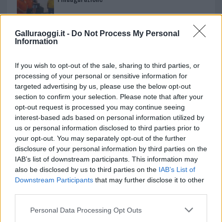
Andrea Mura conquista Palau: grande
Galluraoggi.it -
Do Not Process My Personal
partecipazione per il suo racconto
Information
If you wish to opt-out of the sale, sharing to third parties, or
Calangianus, allarme sul centro accoglienza
processing of your personal or sensitive information for
minori, Albieri: “Episodi gravissimi”
targeted advertising by us, please use the below opt-out
section to confirm your selection. Please note that after your
opt-out request is processed you may continue seeing
Gallura, finti clienti svuotano le suite: furto da
interest-based ads based on personal information utilized by
50mila nel resort
us or personal information disclosed to third parties prior to
your opt-out. You may separately opt-out of the further
disclosure of your personal information by third parties on the
Meteo Olbia 7 agosto, sole e caldo tornano
IAB’s list of downstream participants. This information may
protagonisti
also be disclosed by us to third parties on the
IAB’s List of
Downstream Participants
that may further disclose it to other
third parties.
Test tunnel Olbia: rampe chiuse ancora fino a
fine agosto
Please note that this website/app uses one or more Google
Personal Data Processing Opt Outs
services and may gather and store information including but