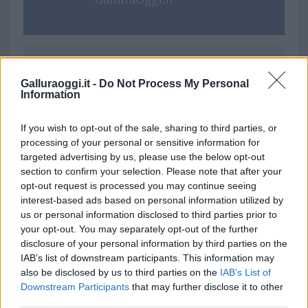
Ricevi le nostre ultime news
Galluraoggi.it -
Do Not Process My Personal
Information
da
Google News
If you wish to opt-out of the sale, sharing to third parties, or
processing of your personal or sensitive information for
targeted advertising by us, please use the below opt-out
Condividi l'articolo
section to confirm your selection. Please note that after your
opt-out request is processed you may continue seeing
F
T
Pi
W
S
interest-based ads based on personal information utilized by
a
w
n
h
h
us or personal information disclosed to third parties prior to
your opt-out. You may separately opt-out of the further
ce
it
te
at
a
disclosure of your personal information by third parties on the
Articolo precedente
b
te
re
s
re
IAB’s list of downstream participants. This information may
Prossimo articolo
also be disclosed by us to third parties on the
IAB’s List of
o
r
st
A
Downstream Participants
that may further disclose it to other
third parties.