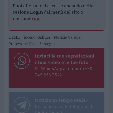
Puoi effettuare l'accesso andando nella
sezione
Login
dal menù del sito o
cliccando
qui
TEMI:
Incendi Gallura
Notizie Gallura
Protezione Civile Sardegna
Inviaci le tue segnalazioni,
i tuoi video e le tue foto
Su WhatsApp al numero +39
345 356 7512
Notizie in tempo reale?
Entra nel canale telegram di
GalluraOggi.it