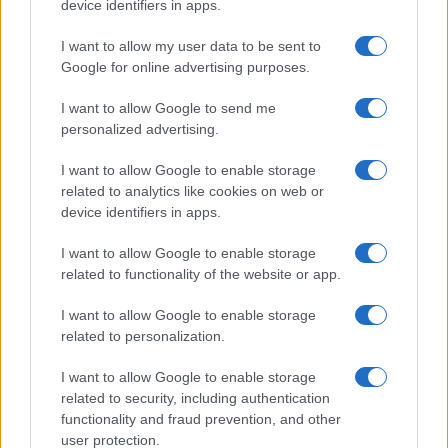
device identifiers in apps.
I want to allow my user data to be sent to
Calangianus, dopo le polemiche il centro
Google for online advertising purposes.
accoglienza minori chiude
I want to allow Google to send me
personalized advertising.
Olbia, divieto di sosta contro spaccio e degrado:
esplode la protesta
I want to allow Google to enable storage
related to analytics like cookies on web or
device identifiers in apps.
I want to allow Google to enable storage
related to functionality of the website or app.
I want to allow Google to enable storage
related to personalization.
I want to allow Google to enable storage
related to security, including authentication
NECROLOGIE
functionality and fraud prevention, and other
user protection.