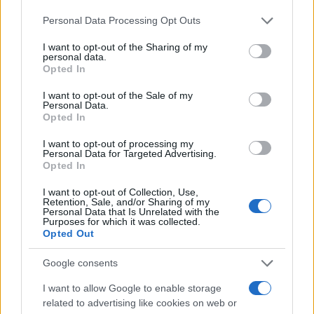
o
p
NOTIZIE RECENTI
k
p
Please note that this website/app uses one or more Google
Personal Data Processing Opt Outs
services and may gather and store information including but
not limited to your visit or usage behaviour. You may click to
I want to opt-out of the Sharing of my
Incendio nella notte a Olbia, a fuoco due furgoni
personal data.
grant or deny consent to Google and its third-party tags to
Opted In
use your data for below specified purposes in below Google
consent section.
I want to opt-out of the Sale of my
Personal Data.
A fuoco un deposito con bombole, intervento dei
Opted In
vigili del fuoco a Rudalza
I want to opt-out of processing my
Personal Data for Targeted Advertising.
Opted In
Ristorante distrutto dalle fiamme a La
Maddalena, incendio a Monti d’à rena
I want to opt-out of Collection, Use,
Retention, Sale, and/or Sharing of my
Personal Data that Is Unrelated with the
Purposes for which it was collected.
Le previsioni meteo per il weekend a Olbia e in
Opted Out
Gallura
Google consents
I want to allow Google to enable storage
Michelle Hunziker in Gallura, bella anche dal
related to advertising like cookies on web or
vivo: un amico vip svela come fa