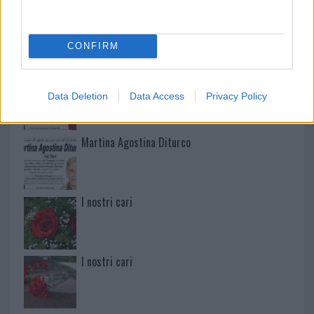
Mario Malu
CONFIRM
Paolo Pinna
Data Deletion
Data Access
Privacy Policy
Martina Agostina Diturco
I nostri cari
I nostri cari