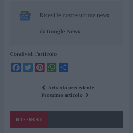
Ricevi le nostre ultime news
da
Google News
Condividi l'articolo
F
T
Pi
W
S
a
w
n
h
h
ce
it
te
at
a
Articolo precedente
b
te
re
s
re
Prossimo articolo
o
r
st
A
o
p
NOTIZIE RECENTI
k
p