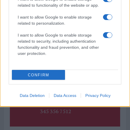
TEMI:
“Sul Filo Del Discorso”
Berchidda
related to functionality of the website or app.
Elvira Serra
Olbia
Priatu
Sagra Del Porcettone
Sagra Delle Cozze
Sagra Delle Seadas
I want to allow Google to enable storage
related to personalization.
Sámbene Summer Fest
Sant’Antonio Di Gallura
Serata Sarda
Trinità D’Agultu E Vignola
I want to allow Google to enable storage
related to security, including authentication
Notizie in tempo reale?
functionality and fraud prevention, and other
Entra nel canale telegram di
user protection.
GalluraOggi.it
CONFIRM
Inviaci le tue segnalazioni,
Data Deletion
Data Access
Privacy Policy
i tuoi video e le tue foto
Su WhatsApp al numero +39
345 356 7512