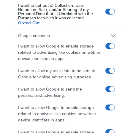
I want to opt-out of Collection, Use,
Retention, Sale, and/or Sharing of my
Personal Data that Is Unrelated with the
Purposes for which it was collected.
Opted Out
Google consents
Vuoi rimuovere le pubblicità nazionali?
I want to allow Google to enable storage
related to advertising like cookies on web or
Puoi abbonarti a
soli € 1,10 al mese
device identifiers in apps.
cliccando
qui
I want to allow my user data to be sent to
Google for online advertising purposes.
Sei già abbonato?
I want to allow Google to send me
personalized advertising.
Puoi effettuare l'accesso andando nella
sezione
Login
dal menù del sito o
I want to allow Google to enable storage
cliccando
qui
related to analytics like cookies on web or
device identifiers in apps.
I want to allow Google to enable storage