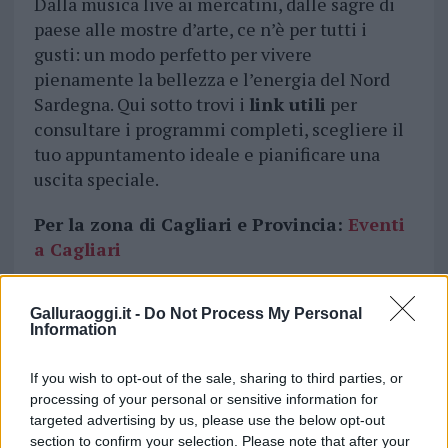
Dalla musica live ai mercatini, dalle sagre di
paese alle mostre d’arte, ce n’è per tutti i
gusti: un modo perfetto per vivere
pienamente la bellezza e l’energia del Nord
Sardegna. Qui sotto trovi i
link utili
per
consultare i programmi completi, scegliere il
tuo appuntamento ideale e pianificare una
uscita speciale.
Per la zona di Cagliari e Provincia:
Eventi
a Cagliari
Per Sassari e Provincia:
Eventi Sassari
Galluraoggi.it -
Do Not Process My Personal
Information
If you wish to opt-out of the sale, sharing to third parties, or
processing of your personal or sensitive information for
targeted advertising by us, please use the below opt-out
section to confirm your selection. Please note that after your