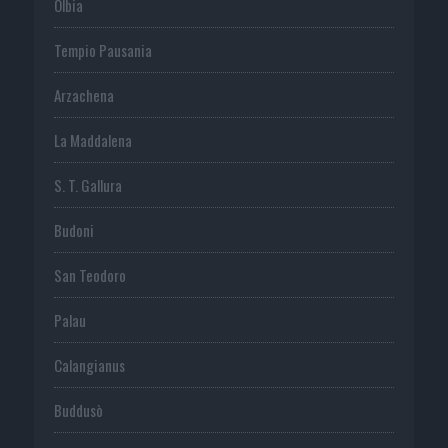
Olbia
Tempio Pausania
Arzachena
La Maddalena
S. T. Gallura
Budoni
San Teodoro
Palau
Calangianus
Buddusò