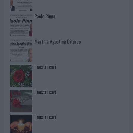
Paolo Pinna
Martina Agostina Diturco
I nostri cari
I nostri cari
I nostri cari