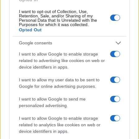
I want to opt-out of Collection, Use,
Retention, Sale, and/or Sharing of my
Personal Data that Is Unrelated with the
Purposes for which it was collected.
Ricevi le nostre ultime news
Opted Out
Google consents
da
Google News
I want to allow Google to enable storage
related to advertising like cookies on web or
Condividi l'articolo
device identifiers in apps.
F
T
Pi
W
S
I want to allow my user data to be sent to
Google for online advertising purposes.
a
w
n
h
h
ce
it
te
at
a
I want to allow Google to send me
Articolo precedente
personalized advertising.
b
te
re
s
re
Prossimo articolo
o
r
st
A
I want to allow Google to enable storage
related to analytics like cookies on web or
o
p
device identifiers in apps.
NOTIZIE RECENTI