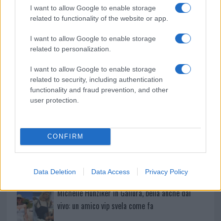
k
p
I want to allow Google to enable storage
related to functionality of the website or app.
Incendio nella notte a Olbia, a fuoco due furgoni
I want to allow Google to enable storage
related to personalization.
A fuoco un deposito con bombole, intervento dei
I want to allow Google to enable storage
vigili del fuoco a Rudalza
related to security, including authentication
functionality and fraud prevention, and other
user protection.
Ristorante distrutto dalle fiamme a La
Maddalena, incendio a Monti d’à rena
CONFIRM
Le previsioni meteo per il weekend a Olbia e in
Gallura
Data Deletion
Data Access
Privacy Policy
Michelle Hunziker in Gallura, bella anche dal
vivo: un amico vip svela come fa