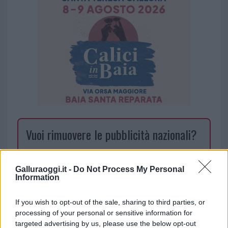
Vuoi rimuovere le pubblicità nazionali?
Puoi abbonarti a
soli € 1,10 al mese
Galluraoggi.it -
Do Not Process My Personal
cliccando
qui
Information
Sei già abbonato?
If you wish to opt-out of the sale, sharing to third parties, or
processing of your personal or sensitive information for
targeted advertising by us, please use the below opt-out
Puoi effettuare l'accesso andando nella