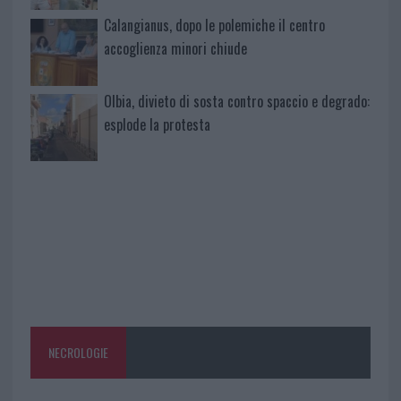
Calangianus, dopo le polemiche il centro
accoglienza minori chiude
Olbia, divieto di sosta contro spaccio e degrado:
esplode la protesta
NECROLOGIE