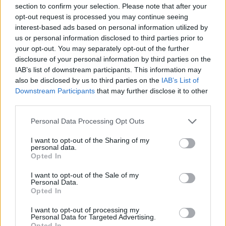
section to confirm your selection. Please note that after your
sezione
Login
dal menù del sito o
opt-out request is processed you may continue seeing
cliccando
qui
interest-based ads based on personal information utilized by
us or personal information disclosed to third parties prior to
your opt-out. You may separately opt-out of the further
disclosure of your personal information by third parties on the
TEMI:
Notizie Gallura
Notizie Santa Teresa
IAB’s list of downstream participants. This information may
Notizie Sardegna
Ufo Santa Teresa
also be disclosed by us to third parties on the
IAB’s List of
Downstream Participants
that may further disclose it to other
Inviaci le tue segnalazioni,
third parties.
i tuoi video e le tue foto
Please note that this website/app uses one or more Google
Personal Data Processing Opt Outs
Su WhatsApp al numero +39
services and may gather and store information including but
345 356 7512
not limited to your visit or usage behaviour. You may click to
I want to opt-out of the Sharing of my
personal data.
grant or deny consent to Google and its third-party tags to
Opted In
use your data for below specified purposes in below Google
consent section.
I want to opt-out of the Sale of my
Personal Data.
Notizie in tempo reale?
Opted In
Entra nel canale telegram di
I want to opt-out of processing my
GalluraOggi.it
Personal Data for Targeted Advertising.
Opted In