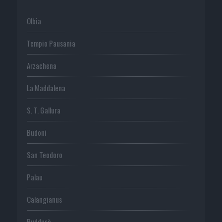
Olbia
Tempio Pausania
Arzachena
La Maddalena
S. T. Gallura
Budoni
San Teodoro
Palau
Calangianus
Buddusò