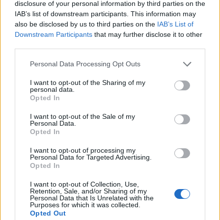
disclosure of your personal information by third parties on the
IAB’s list of downstream participants. This information may
also be disclosed by us to third parties on the
IAB’s List of
Downstream Participants
that may further disclose it to other
third parties.
Please note that this website/app uses one or more Google
Personal Data Processing Opt Outs
services and may gather and store information including but
not limited to your visit or usage behaviour. You may click to
I want to opt-out of the Sharing of my
NECROLOGIE
personal data.
grant or deny consent to Google and its third-party tags to
Opted In
use your data for below specified purposes in below Google
consent section.
Mario Malu
I want to opt-out of the Sale of my
Personal Data.
Opted In
I want to opt-out of processing my
Paolo Pinna
Personal Data for Targeted Advertising.
Opted In
I want to opt-out of Collection, Use,
Retention, Sale, and/or Sharing of my
Martina Agostina Diturco
Personal Data that Is Unrelated with the
Purposes for which it was collected.
Opted Out