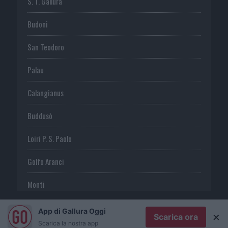
S. T. Gallura
Budoni
San Teodoro
Palau
Calangianus
Buddusò
Loiri P. S. Paolo
Golfo Aranci
Monti
Telti
App di Gallura Oggi
×
Scarica ora
Scarica la nostra app