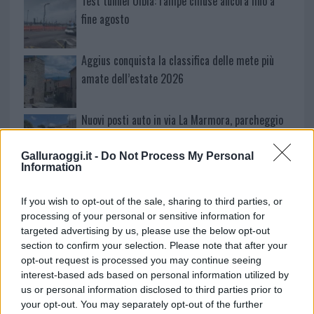
Test tunnel Olbia: rampe chiuse ancora fino a
fine agosto
Aggius conquista la classifica delle mete più
amate dell’estate 2026
Nuovi posti auto in via La Marmora, parcheggio
provvisorio a La Maddalena
Galluraoggi.it -
Do Not Process My Personal
Information
Allarme truffe a Berchidda, falsi incaricati
bussano alle porte
If you wish to opt-out of the sale, sharing to third parties, or
processing of your personal or sensitive information for
targeted advertising by us, please use the below opt-out
Notre-Dame de Paris conquista Olbia, la prima
section to confirm your selection. Please note that after your
al Molo Brin è un successo
opt-out request is processed you may continue seeing
interest-based ads based on personal information utilized by
us or personal information disclosed to third parties prior to
your opt-out. You may separately opt-out of the further