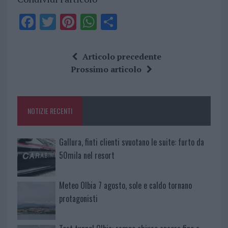
F
T
Pi
W
S
a
w
n
h
h
ce
it
te
at
a
Articolo precedente
b
te
re
s
re
Prossimo articolo
o
r
st
A
o
p
NOTIZIE RECENTI
k
p
Gallura, finti clienti svuotano le suite: furto da
50mila nel resort
Meteo Olbia 7 agosto, sole e caldo tornano
protagonisti