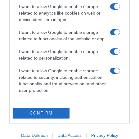
I want to allow Google to enable storage
related to analytics like cookies on web or
device identifiers in apps.
I nostri cari
I want to allow Google to enable storage
related to functionality of the website or app.
I nostri cari
I want to allow Google to enable storage
related to personalization.
I want to allow Google to enable storage
Giovannimaria Cabras
related to security, including authentication
functionality and fraud prevention, and other
user protection.
CONFIRM
Invia un Comunicato Stampa
|
Pubblicità
|
Segnala
Data Deletion
Data Access
Privacy Policy