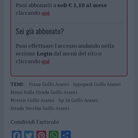
Puoi abbonarti a
soli € 1,10 al mese
cliccando
qui
Sei già abbonato?
Puoi effettuare l'accesso andando nella
sezione
Login
dal menù del sito o
cliccando
qui
TEMI:
Frana Golfo Aranci
Ippopark Golfo Aranci
Massi Sulla Strada Golfo Aranci
Notizie Golfo Aranci
Sp 16 Golfo Aranci
Strada Vecchia Golfo Aranci
Condividi l'articolo
F
T
Pi
W
S