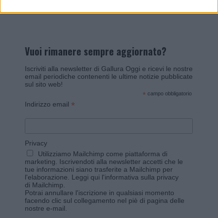
Vuoi rimanere sempre aggiornato?
Iscriviti alla newsletter di Gallura Oggi e ricevi le nostre
email periodiche contenenti le ultime notizie pubblicate
sul sito web!
*
campo obbligatorio
*
Indirizzo email
Privacy
Utilizziamo Mailchimp come piattaforma di
marketing. Iscrivendoti alla newsletter accetti che le
tue informazioni siano trasferite a Mailchimp per
l'elaborazione.
Leggi qui l'informativa sulla privacy
di Mailchimp
.
Potrai annullare l'iscrizione in qualsiasi momento
facendo clic sul collegamento nel piè di pagina delle
nostre e-mail.