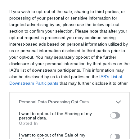
Strada Sassari-Olbia, incidente all’alba: ferito il
If you wish to opt-out of the sale, sharing to third parties, or
conducente
processing of your personal or sensitive information for
targeted advertising by us, please use the below opt-out
section to confirm your selection. Please note that after your
Eventi in Gallura, da Jovanotti alla zuppa
opt-out request is processed you may continue seeing
interest-based ads based on personal information utilized by
gallurese: gli appuntamenti da non perdere
us or personal information disclosed to third parties prior to
your opt-out. You may separately opt-out of the further
Lettini e arredi abusivi sulla spiaggia libera,
disclosure of your personal information by third parties on the
IAB’s list of downstream participants. This information may
sequestri a Olbia e Arzachena
also be disclosed by us to third parties on the
IAB’s List of
Downstream Participants
that may further disclose it to other
È morto Francesco Guccini, il maestro che si
third parties.
tenne lontano dalla Costa Smeralda
Please note that this website/app uses one or more Google
Personal Data Processing Opt Outs
services and may gather and store information including but
not limited to your visit or usage behaviour. You may click to
I want to opt-out of the Sharing of my
personal data.
grant or deny consent to Google and its third-party tags to
Opted In
use your data for below specified purposes in below Google
consent section.
I want to opt-out of the Sale of my