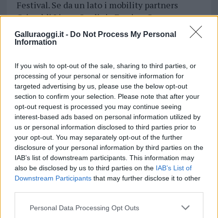
Festival. Se da un lato i mobility partners
Grimaldi Lines, Sardinia Ferris e Geasar
agevolano i viaggi dei nostri ospiti in un
Galluraoggi.it -
Do Not Process My Personal
periodo dell’anno particolarmente caldo dal
Information
punto di vista dei trasporti da e per la
Sardegna, i nostri main Gregu, Smeraldina,
If you wish to opt-out of the sale, sharing to third parties, or
processing of your personal or sensitive information for
Fino beach e Ostrica Ubriaca ci aiutano da
targeted advertising by us, please use the below opt-out
sempre a fare in modo che la loro permanenza
section to confirm your selection. Please note that after your
al festival diventi indimenticabile.”
opt-out request is processed you may continue seeing
interest-based ads based on personal information utilized by
us or personal information disclosed to third parties prior to
your opt-out. You may separately opt-out of the further
disclosure of your personal information by third parties on the
IAB’s list of downstream participants. This information may
also be disclosed by us to third parties on the
IAB’s List of
Downstream Participants
that may further disclose it to other
third parties.
Please note that this website/app uses one or more Google
Personal Data Processing Opt Outs
services and may gather and store information including but