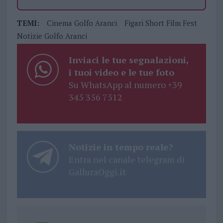
TEMI:
Cinema Golfo Aranci
Figari Short Film Fest
Notizie Golfo Aranci
Inviaci le tue segnalazioni,
i tuoi video e le tue foto
Su WhatsApp al numero +39
345 356 7512
Notizie in tempo reale?
Entra nel canale telegram di
GalluraOggi.it