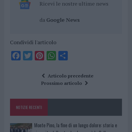
Ricevi le nostre ultime news
da
Google News
Condividi l'articolo
F
T
Pi
W
S
a
w
n
h
h
ce
it
te
at
a
Articolo precedente
b
te
re
s
re
Prossimo articolo
o
r
st
A
o
p
NOTIZIE RECENTI
k
p
Monte Pino, la fine di un lungo dolore: storia e