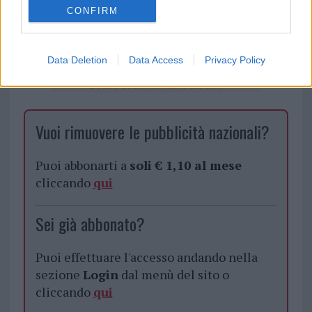
CONFIRM
Data Deletion
Data Access
Privacy Policy
Vuoi rimuovere le pubblicità nazionali?
Puoi abbonarti a
soli € 1,10 al mese
cliccando
qui
Sei già abbonato?
Puoi effettuare l'accesso andando nella
sezione
Login
dal menù del sito o
cliccando
qui