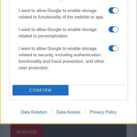
soluzione ideale per la casa e l’ufficio
I want to allow Google to enable storage
related to functionality of the website or app.
Monte Pino, la fine di un lungo dolore: storia e
rinascita della strada che segnò la Gallura
I want to allow Google to enable storage
related to personalization.
Raid nelle campagne di Berchidda, rischio per
I want to allow Google to enable storage
la rete elettrica
related to security, including authentication
functionality and fraud prevention, and other
user protection.
CONFIRM
Data Deletion
Data Access
Privacy Policy
NECROLOGIE