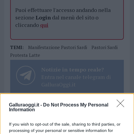
Puoi effettuare l'accesso andando nella
sezione
Login
dal menù del sito o
cliccando
qui
TEMI:
Manifestazione Pastori Sardi
Pastori Sardi
Protesta Latte
Notizie in tempo reale?
Entra nel canale telegram di
GalluraOggi.it
Galluraoggi.it -
Do Not Process My Personal
Information
Inviaci le tue segnalazioni,
i tuoi video e le tue foto
If you wish to opt-out of the sale, sharing to third parties, or
Su WhatsApp al numero +39
processing of your personal or sensitive information for