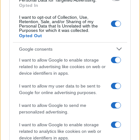
o
p
Personal Data for Targeted Advertising.
Opted In
NOTIZIE RECENTI
k
p
I want to opt-out of Collection, Use,
Retention, Sale, and/or Sharing of my
Personal Data that Is Unrelated with the
Le previsioni meteo per il weekend a Olbia e in
Purposes for which it was collected.
Gallura
Opted Out
Google consents
Michelle Hunziker in Gallura, bella anche dal
I want to allow Google to enable storage
vivo: un amico vip svela come fa
related to advertising like cookies on web or
device identifiers in apps.
Calangianus, dopo le polemiche il centro
I want to allow my user data to be sent to
accoglienza minori chiude
Google for online advertising purposes.
I want to allow Google to send me
Olbia, divieto di sosta contro spaccio e degrado:
personalized advertising.
esplode la protesta
I want to allow Google to enable storage
related to analytics like cookies on web or
Pausa caffè impeccabile: come scegliere la
device identifiers in apps.