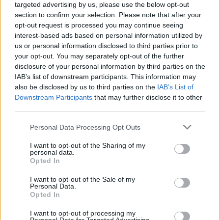
345 356 7512
targeted advertising by us, please use the below opt-out
section to confirm your selection. Please note that after your
opt-out request is processed you may continue seeing
interest-based ads based on personal information utilized by
us or personal information disclosed to third parties prior to
your opt-out. You may separately opt-out of the further
Ricevi le nostre ultime news
disclosure of your personal information by third parties on the
IAB’s list of downstream participants. This information may
da
Google News
also be disclosed by us to third parties on the
IAB’s List of
Downstream Participants
that may further disclose it to other
third parties.
Condividi l'articolo
Please note that this website/app uses one or more Google
Personal Data Processing Opt Outs
services and may gather and store information including but
F
T
Pi
W
S
not limited to your visit or usage behaviour. You may click to
I want to opt-out of the Sharing of my
personal data.
grant or deny consent to Google and its third-party tags to
a
w
n
h
h
Opted In
use your data for below specified purposes in below Google
ce
it
te
at
a
consent section.
I want to opt-out of the Sale of my
Articolo precedente
Personal Data.
b
te
re
s
re
Prossimo articolo
Opted In
o
r
st
A
I want to opt-out of processing my