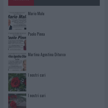
Mario Malu
Paolo Pinna
Martina Agostina Diturco
I nostri cari
I nostri cari