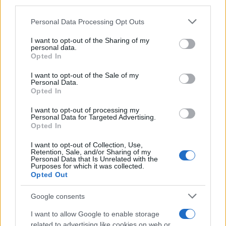
third parties.
NOTIZIE RECENTI
k
p
Please note that this website/app uses one or more Google
Personal Data Processing Opt Outs
services and may gather and store information including but
“Sul filo del discorso”: sold out ad Olbia per il
not limited to your visit or usage behaviour. You may click to
I want to opt-out of the Sharing of my
reading su Atzeni
personal data.
grant or deny consent to Google and its third-party tags to
Opted In
use your data for below specified purposes in below Google
consent section.
I want to opt-out of the Sale of my
La Maddalena, festa per i 30 anni del Diving
Personal Data.
center di Tegge
Opted In
I want to opt-out of processing my
Personal Data for Targeted Advertising.
Esce di strada con l’auto ad Arzachena: ferito il
Opted In
conducente
I want to opt-out of Collection, Use,
Retention, Sale, and/or Sharing of my
Personal Data that Is Unrelated with the
Turiste si perdono a Tavolara: salvate dai vigili
Purposes for which it was collected.
Opted Out
del fuoco
Google consents
Meteo Olbia 6 agosto, migliora il tempo in
I want to allow Google to enable storage
Gallura
related to advertising like cookies on web or