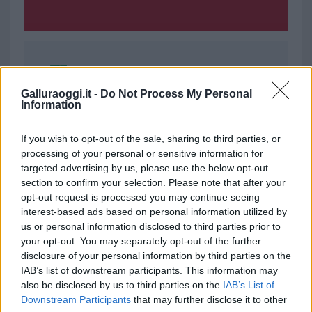
Ricevi le nostre ultime news
Galluraoggi.it -
Do Not Process My Personal
Information
da
Google News
If you wish to opt-out of the sale, sharing to third parties, or
processing of your personal or sensitive information for
Condividi l'articolo
targeted advertising by us, please use the below opt-out
section to confirm your selection. Please note that after your
F
T
Pi
W
S
opt-out request is processed you may continue seeing
a
w
n
h
h
interest-based ads based on personal information utilized by
us or personal information disclosed to third parties prior to
ce
it
te
at
a
your opt-out. You may separately opt-out of the further
Articolo precedente
b
te
re
s
re
disclosure of your personal information by third parties on the
Prossimo articolo
IAB’s list of downstream participants. This information may
o
r
st
A
also be disclosed by us to third parties on the
IAB’s List of
o
p
Downstream Participants
that may further disclose it to other