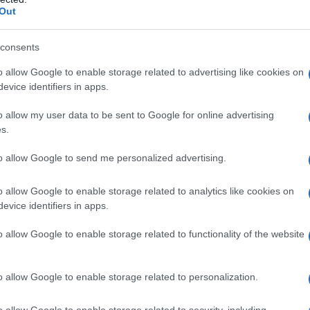
do nella sezione
Login
dal menù del sito o
Out
consents
o allow Google to enable storage related to advertising like cookies on
evice identifiers in apps.
lazioni, i tuoi video e le tue foto
o allow my user data to be sent to Google for online advertising
ro +39 345 356 7512
s.
to allow Google to send me personalized advertising.
eale?
o allow Google to enable storage related to analytics like cookies on
evice identifiers in apps.
gram di GalluraOggi.it
o allow Google to enable storage related to functionality of the website
o allow Google to enable storage related to personalization.
ime news da
Google News
o allow Google to enable storage related to security, including