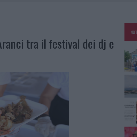
TANIA, MA IL TOUR VA AVANTI: “SICILIA, CI SONO”
A: OLBIA OMBELICO DEL MONDO PER UNA NOTTE
, LA VICESINDACO: “ORGOGLIO E DISCREZIONE PER VISITA PRIVATA”
NOT
CON AVIS OLBIA AL DELTA CENTER
anci tra il festival dei dj e