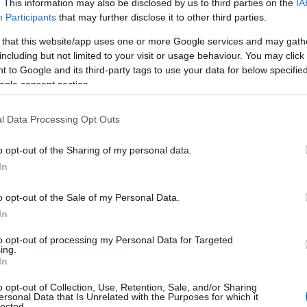
. This information may also be disclosed by us to third parties on the
IA
arco Piccu talentuoso comico isolano.
Participants
that may further disclose it to other third parties.
ppuntamenti di ogni anno e offrire un
 that this website/app uses one or more Google services and may gath
scia di pubblico è
motivo di grande
including but not limited to your visit or usage behaviour. You may click 
 to Google and its third-party tags to use your data for below specifi
azione.
Siamo certi che il pubblico di residenti
ogle consent section.
ezzare eventi che sono sia all’insegna della
r i più giovani”, hanno dichiarato il sindaco
l Data Processing Opt Outs
 Romano e Gianni Prontu.
o opt-out of the Sharing of my personal data.
In
o opt-out of the Sale of my Personal Data.
azionali?
In
 mese
cliccando
qui
to opt-out of processing my Personal Data for Targeted
ing.
In
o opt-out of Collection, Use, Retention, Sale, and/or Sharing
ersonal Data that Is Unrelated with the Purposes for which it
lected.