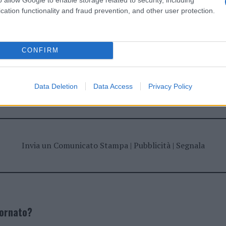
cation functionality and fraud prevention, and other user protection.
CONFIRM
dente
Prossimo articolo
Data Deletion
Data Access
Privacy Policy
Invia un Comunicato Stampa
|
Pubblicità
|
Segnala
iornato?