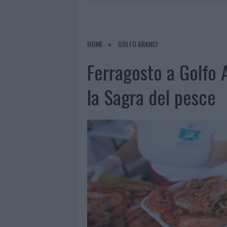
8 AGOSTO 2026
|
SALMO FINISCE IN OSPEDALE A CA
8 AGOSTO 2026
|
JOVANOTTI, GABRY PONTE E ALF
8 AGOSTO 2026
|
GIORGIA MELONI A LA MADDALENA
HOME
GOLFO ARANCI
8 AGOSTO 2026
|
SANGUE, MUSICA E SOLIDARIETÀ 
Ferragosto a Golfo Ar
la Sagra del pesce