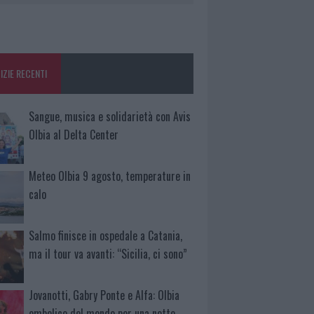
IZIE RECENTI
Sangue, musica e solidarietà con Avis
Olbia al Delta Center
Meteo Olbia 9 agosto, temperature in
calo
Salmo finisce in ospedale a Catania,
ma il tour va avanti: “Sicilia, ci sono”
Jovanotti, Gabry Ponte e Alfa: Olbia
ombelico del mondo per una notte