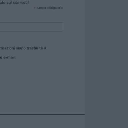
cate sul sito web!
*
campo obbligatorio
rmazioni siano trasferite a
e e-mail.