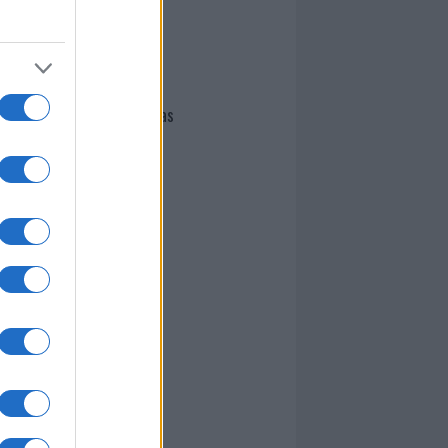
I nostri cari
Giovannimaria Cabras