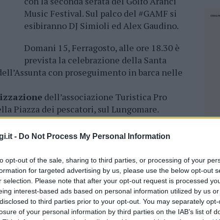
con la seconda serata del Golfo Aranci
Music Festival. Sul palco del #GAMF si
esibiranno DJ Simioli ed Alex Gaudino.
Domani 15, Ferragosto, alle ore 18.30 è
prevista la celebrazione della Santa
dell’Assunta con proseguimento in barca nelle
nizzazione
dell’associazione Turistica Pro
ella Piazza dei pescatori, sul Lungomare.
e saranno serviti ai visitatori che ogni anno
i.it -
Do Not Process My Personal Information
rà col terzo ed ultimo appuntamento col #GAMF.
to opt-out of the sale, sharing to third parties, or processing of your per
bertà dove si esibiranno Dj
Albertino e il
formation for targeted advertising by us, please use the below opt-out s
r selection. Please note that after your opt-out request is processed y
eing interest-based ads based on personal information utilized by us or
puntamento con Note del Golfo. Lo show di
disclosed to third parties prior to your opt-out. You may separately opt-
losure of your personal information by third parties on the IAB’s list of
iovanna Cherchi
e Maria Luisa
NEC