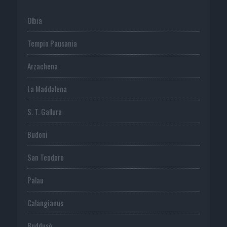
Olbia
Tempio Pausania
Arzachena
La Maddalena
S. T. Gallura
Budoni
San Teodoro
Palau
Calangianus
Buddusò