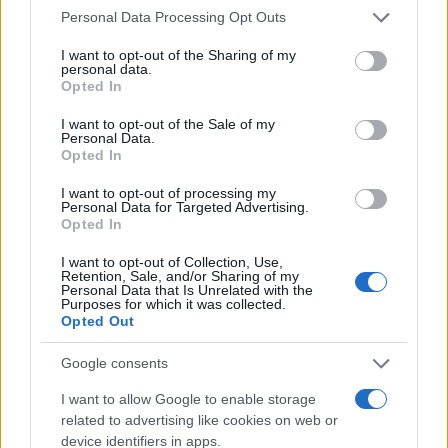
Please note that this website/app uses one or more Google
Personal Data Processing Opt Outs
services and may gather and store information including but
Ricevi le nostre ultime news
not limited to your visit or usage behaviour. You may click to
I want to opt-out of the Sharing of my
personal data.
grant or deny consent to Google and its third-party tags to
Opted In
use your data for below specified purposes in below Google
da
Google News
consent section.
I want to opt-out of the Sale of my
Personal Data.
Opted In
Condividi l'articolo
I want to opt-out of processing my
Personal Data for Targeted Advertising.
F
T
Pi
W
S
Opted In
a
w
n
h
h
I want to opt-out of Collection, Use,
Retention, Sale, and/or Sharing of my
ce
it
te
at
a
Personal Data that Is Unrelated with the
Articolo precedente
Purposes for which it was collected.
b
te
re
s
re
Opted Out
Prossimo articolo
o
r
st
A
Google consents
o
p
I want to allow Google to enable storage
NOTIZIE RECENTI
k
p
related to advertising like cookies on web or
device identifiers in apps.