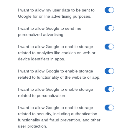
Nuovo sportello rifiuti a Palau, una svolta per gli
I want to allow my user data to be sent to
utenti
Google for online advertising purposes.
I want to allow Google to send me
Migliori agenzie per l’Attestazione SOA in Italia:
personalized advertising.
lista delle 4 realtà più efficienti nella g…
I want to allow Google to enable storage
related to analytics like cookies on web or
“Sul filo del discorso”: sold out ad Olbia per il
device identifiers in apps.
reading su Atzeni
I want to allow Google to enable storage
related to functionality of the website or app.
La Maddalena, festa per i 30 anni del Diving
center di Tegge
I want to allow Google to enable storage
related to personalization.
Esce di strada con l’auto ad Arzachena: ferito il
I want to allow Google to enable storage
conducente
related to security, including authentication
functionality and fraud prevention, and other
user protection.
Turiste si perdono a Tavolara: salvate dai vigili