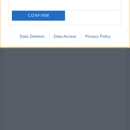
del fuoco
CONFIRM
Meteo Olbia 6 agosto, migliora il tempo in
Gallura
Data Deletion
Data Access
Privacy Policy