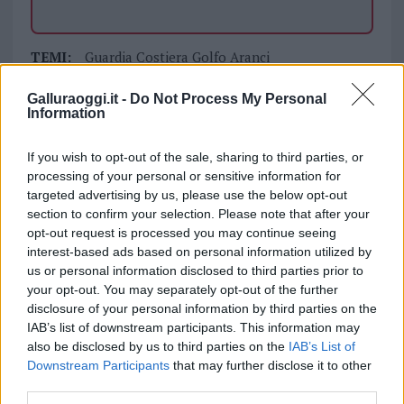
TEMI:
Guardia Costiera Golfo Aranci
Lettini Golfo Aranci
Ombrelloni Golfo Aranci
Galluraoggi.it -
Do Not Process My Personal
Polizia Golfo Aranci
Spiaggia Golfo Aranci
Information
Inviaci le tue segnalazioni,
If you wish to opt-out of the sale, sharing to third parties, or
i tuoi video e le tue foto
processing of your personal or sensitive information for
Su WhatsApp al numero +39
targeted advertising by us, please use the below opt-out
345 356 7512
section to confirm your selection. Please note that after your
opt-out request is processed you may continue seeing
interest-based ads based on personal information utilized by
us or personal information disclosed to third parties prior to
your opt-out. You may separately opt-out of the further
Notizie in tempo reale?
disclosure of your personal information by third parties on the
Entra nel canale telegram di
IAB’s list of downstream participants. This information may
also be disclosed by us to third parties on the
IAB’s List of
GalluraOggi.it
Downstream Participants
that may further disclose it to other
third parties.