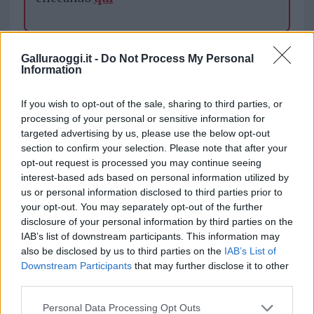
TEMI:
Giuseppe Fasolino
Ordinanza Golfo Aranci
Galluraoggi.it -
Do Not Process My Personal
Tar Sardegna
Information
Notizie in tempo reale?
If you wish to opt-out of the sale, sharing to third parties, or
Entra nel canale telegram di
processing of your personal or sensitive information for
targeted advertising by us, please use the below opt-out
GalluraOggi.it
section to confirm your selection. Please note that after your
opt-out request is processed you may continue seeing
interest-based ads based on personal information utilized by
us or personal information disclosed to third parties prior to
Inviaci le tue segnalazioni,
your opt-out. You may separately opt-out of the further
disclosure of your personal information by third parties on the
i tuoi video e le tue foto
IAB’s list of downstream participants. This information may
Su WhatsApp al numero +39
also be disclosed by us to third parties on the
IAB’s List of
345 356 7512
Downstream Participants
that may further disclose it to other
third parties.
Please note that this website/app uses one or more Google
Personal Data Processing Opt Outs