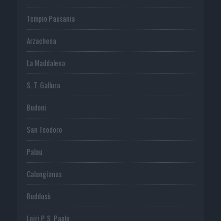
Tempio Pausania
Arzachena
La Maddalena
S. T. Gallura
Budoni
San Teodoro
Palau
Calangianus
Buddusò
Loiri P. S. Paolo