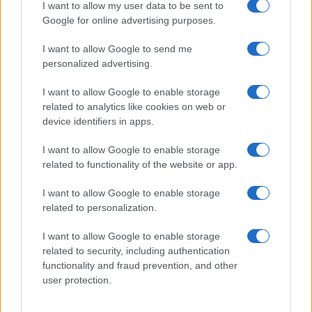
Sangue, musica e solidarietà con Avis Olbia al
I want to allow my user data to be sent to
Delta Center
Google for online advertising purposes.
I want to allow Google to send me
Meteo Olbia 9 agosto, temperature in calo
personalized advertising.
I want to allow Google to enable storage
related to analytics like cookies on web or
Salmo finisce in ospedale a Catania, ma il tour
device identifiers in apps.
va avanti: “Sicilia, ci sono”
I want to allow Google to enable storage
related to functionality of the website or app.
Jovanotti, Gabry Ponte e Alfa: Olbia ombelico del
I want to allow Google to enable storage
mondo per una notte
related to personalization.
Giorgia Meloni a La Maddalena, la vicesindaco:
I want to allow Google to enable storage
related to security, including authentication
“Orgoglio e discrezione per visita privata̶…
functionality and fraud prevention, and other
user protection.
Incendio nella notte a Olbia, a fuoco due furgoni