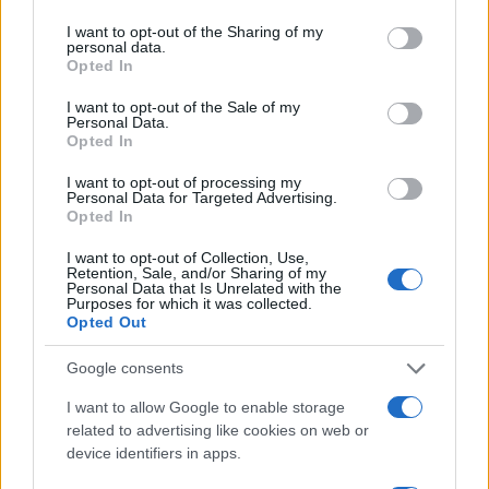
services and may gather and store information including but
not limited to your visit or usage behaviour. You may click to
I want to opt-out of the Sharing of my
Ricevi le nostre ultime news
personal data.
grant or deny consent to Google and its third-party tags to
Opted In
use your data for below specified purposes in below Google
da
Google News
consent section.
I want to opt-out of the Sale of my
Personal Data.
Opted In
Condividi l'articolo
I want to opt-out of processing my
Personal Data for Targeted Advertising.
Opted In
F
T
Pi
W
S
a
w
n
h
h
I want to opt-out of Collection, Use,
Retention, Sale, and/or Sharing of my
Personal Data that Is Unrelated with the
ce
it
te
at
a
Purposes for which it was collected.
Articolo precedente
Opted Out
b
te
re
s
re
Prossimo articolo
o
r
st
A
Google consents
o
p
I want to allow Google to enable storage
NOTIZIE RECENTI
k
p
related to advertising like cookies on web or
device identifiers in apps.