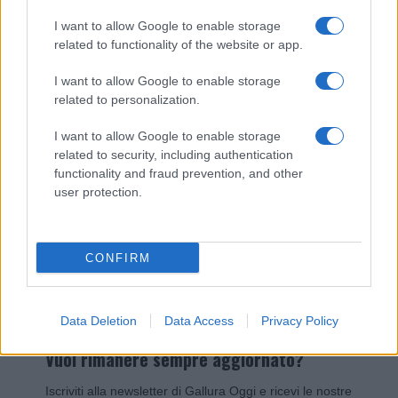
I nostri cari
I want to allow Google to enable storage
related to functionality of the website or app.
I want to allow Google to enable storage
Giovannimaria Cabras
related to personalization.
I want to allow Google to enable storage
related to security, including authentication
functionality and fraud prevention, and other
user protection.
Invia un Comunicato Stampa
|
Pubblicità
|
Segnala
CONFIRM
Data Deletion
Data Access
Privacy Policy
Vuoi rimanere sempre aggiornato?
Iscriviti alla newsletter di Gallura Oggi e ricevi le nostre