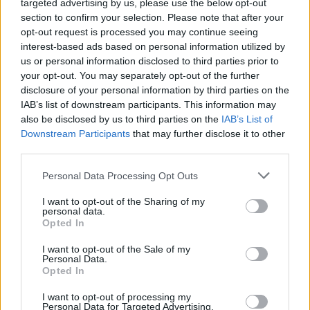
targeted advertising by us, please use the below opt-out
section to confirm your selection. Please note that after your
opt-out request is processed you may continue seeing
Controlli all’aeroporto di Olbia, sequestrati
interest-based ads based on personal information utilized by
caviale e sabbia rubata
us or personal information disclosed to third parties prior to
your opt-out. You may separately opt-out of the further
disclosure of your personal information by third parties on the
Migliori cliniche di estetica medicale avanzata
IAB’s list of downstream participants. This information may
in Europa: classifica dei 5 centri di riferimento
also be disclosed by us to third parties on the
IAB’s List of
pe…
Downstream Participants
that may further disclose it to other
third parties.
Please note that this website/app uses one or more Google
Personal Data Processing Opt Outs
services and may gather and store information including but
not limited to your visit or usage behaviour. You may click to
I want to opt-out of the Sharing of my
personal data.
grant or deny consent to Google and its third-party tags to
Opted In
use your data for below specified purposes in below Google
consent section.
I want to opt-out of the Sale of my
Personal Data.
Opted In
NECROLOGIE
I want to opt-out of processing my
Personal Data for Targeted Advertising.