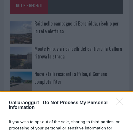
o
p
NOTIZIE RECENTI
k
p
Raid nelle campagne di Berchidda, rischio per
la rete elettrica
Monte Pino, via i cancelli del cantiere: la Gallura
ritrova la strada
Nuovi stalli residenti a Palau, il Comune
completa l’iter
Film internazionale, casting per comparse in
Galluraoggi.it -
Do Not Process My Personal
Costa Smeralda
Information
If you wish to opt-out of the sale, sharing to third parties, or
Porto Rotondo ospita la grande sfida della vela
processing of your personal or sensitive information for
nell’estate 2026