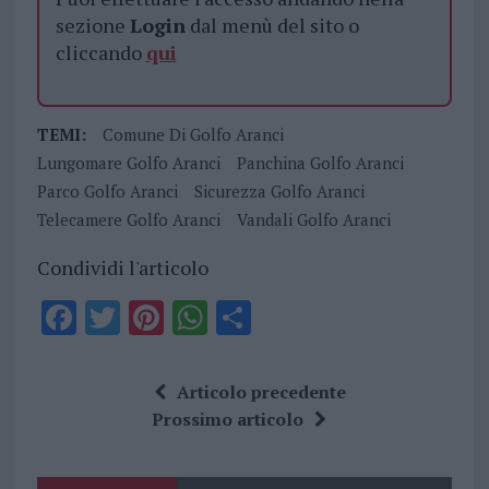
sezione
Login
dal menù del sito o
cliccando
qui
TEMI:
Comune Di Golfo Aranci
Lungomare Golfo Aranci
Panchina Golfo Aranci
Parco Golfo Aranci
Sicurezza Golfo Aranci
Telecamere Golfo Aranci
Vandali Golfo Aranci
Condividi l'articolo
F
T
Pi
W
S
a
w
n
h
h
ce
it
te
at
a
Articolo precedente
b
te
re
s
re
Prossimo articolo
o
r
st
A