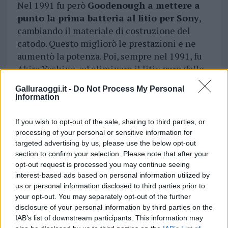
Nel 1991 fu però
Goodenough a mettere a
punto la prima batteria al litio per Sony
,
cambiando il materiale di costruzione del
catodo. Questo migliorò le prestazioni e ne
aumentò la potenza. Poi, sempre nel 1991, fu
Akira Yoshino, ad eliminare il litio puro dalle
batterie, sostituendolo con gli ioni di litio.
Galluraoggi.it -
Do Not Process My Personal
Information
Qualche anno fa, nel 2019, Whittingham,
Goodenough e Yoshino ricevettero infatti il
If you wish to opt-out of the sale, sharing to third parties, or
Premio Nobel per la Chimica
, proprio grazie
processing of your personal or sensitive information for
a questo progetto.
targeted advertising by us, please use the below opt-out
section to confirm your selection. Please note that after your
opt-out request is processed you may continue seeing
Vuoi rimuovere le pubblicità nazionali?
interest-based ads based on personal information utilized by
us or personal information disclosed to third parties prior to
your opt-out. You may separately opt-out of the further
Puoi abbonarti a
soli € 1,10 al mese
disclosure of your personal information by third parties on the
cliccando
qui
IAB’s list of downstream participants. This information may