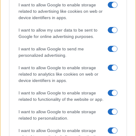
ce
it
te
at
a
Articolo precedente
I want to allow Google to enable storage
b
te
re
s
re
related to advertising like cookies on web or
Prossimo articolo
device identifiers in apps.
o
r
st
A
o
p
I want to allow my user data to be sent to
Google for online advertising purposes.
NOTIZIE RECENTI
k
p
I want to allow Google to send me
Film internazionale, casting per comparse in
personalized advertising.
Costa Smeralda
I want to allow Google to enable storage
related to analytics like cookies on web or
device identifiers in apps.
Porto Rotondo ospita la grande sfida della vela
nell’estate 2026
I want to allow Google to enable storage
related to functionality of the website or app.
Controlli all’aeroporto di Olbia, sequestrati
I want to allow Google to enable storage
caviale e sabbia rubata
related to personalization.
I want to allow Google to enable storage
Migliori cliniche di estetica medicale avanzata