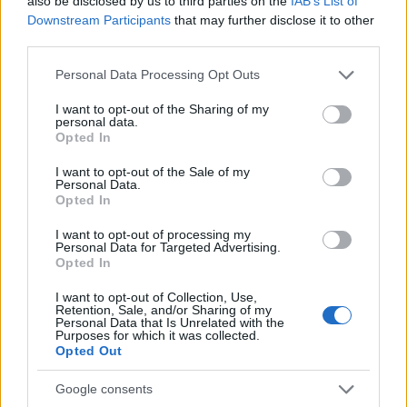
also be disclosed by us to third parties on the
IAB’s List of
Sei già abbonato?
Downstream Participants
that may further disclose it to other
third parties.
Puoi effettuare l'accesso andando nella
Please note that this website/app uses one or more Google
Personal Data Processing Opt Outs
sezione
Login
dal menù del sito o
services and may gather and store information including but
not limited to your visit or usage behaviour. You may click to
I want to opt-out of the Sharing of my
cliccando
qui
personal data.
grant or deny consent to Google and its third-party tags to
Opted In
use your data for below specified purposes in below Google
consent section.
I want to opt-out of the Sale of my
TEMI:
Batteria Cellulare
Batteria Pc Portatile
Personal Data.
Opted In
Batterie Ioni Di Litio
Batterie Litio
Batterie Ricaricabili
I want to opt-out of processing my
Personal Data for Targeted Advertising.
Come Funzionano Batterie Litio
Opted In
Storia Batterie Litio
I want to opt-out of Collection, Use,
Retention, Sale, and/or Sharing of my
Condividi l'articolo
Personal Data that Is Unrelated with the
Purposes for which it was collected.
F
T
Pi
W
S
Opted Out
a
w
n
h
h
Google consents