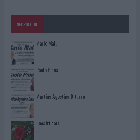
NECROLOGIE
Mario Malu
Paolo Pinna
Martina Agostina Diturco
I nostri cari