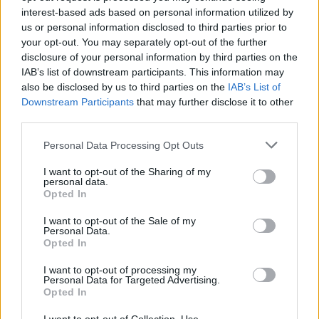
perché abbassa i costi di manutenzione e si
interest-based ads based on personal information utilized by
caratterizza per
un ciclo di vita superiore
,
us or personal information disclosed to third parties prior to
oltre a mettere a disposizione diverse
your opt-out. You may separately opt-out of the further
temperature di colore. Il led, comunque, è
disclosure of your personal information by third parties on the
ideale anche per gli interni, come i garage, i
IAB’s list of downstream participants. This information may
also be disclosed by us to third parties on the
IAB’s List of
pianerottoli, gli atri e il vano scala, così come
Downstream Participants
that may further disclose it to other
per il giardino.
third parties.
Please note that this website/app uses one or more Google
Personal Data Processing Opt Outs
Vuoi rimuovere le pubblicità nazionali?
services and may gather and store information including but
not limited to your visit or usage behaviour. You may click to
I want to opt-out of the Sharing of my
personal data.
grant or deny consent to Google and its third-party tags to
Puoi abbonarti a
soli € 1,10 al mese
Opted In
use your data for below specified purposes in below Google
cliccando
qui
consent section.
I want to opt-out of the Sale of my
Personal Data.
Sei già abbonato?
Opted In
I want to opt-out of processing my
Personal Data for Targeted Advertising.
Puoi effettuare l'accesso andando nella
Opted In
sezione
Login
dal menù del sito o