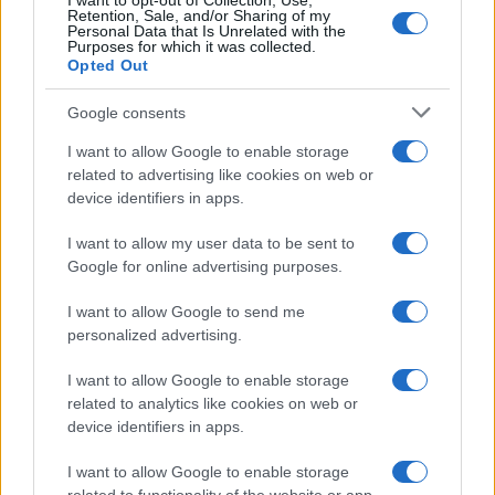
cliccando
qui
I want to opt-out of Collection, Use,
Retention, Sale, and/or Sharing of my
Personal Data that Is Unrelated with the
Purposes for which it was collected.
Opted Out
TEMI:
Condominio
Illuminazione Condominio
Lampade Led
Google consents
I want to allow Google to enable storage
Condividi l'articolo
related to advertising like cookies on web or
F
T
Pi
W
S
device identifiers in apps.
a
w
n
h
h
I want to allow my user data to be sent to
Google for online advertising purposes.
ce
it
te
at
a
Articolo precedente
b
te
re
s
re
Prossimo articolo
I want to allow Google to send me
personalized advertising.
o
r
st
A
o
p
I want to allow Google to enable storage
NOTIZIE RECENTI
related to analytics like cookies on web or
k
p
device identifiers in apps.
Nuovi posti auto in via La Marmora, parcheggio
I want to allow Google to enable storage