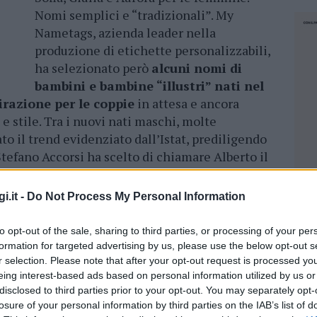
Nomi semplici e “tradizionali”. My
Nametags, azienda leader nella
produzione di etichette personalizzabili,
ha selezionato però
alcuni nomi di
bambini e bambine “illustri” nati nel
irazione per le coppie
in attesa e ancora
 e stile. Tra i nuovi nati maschi, molte
o il trend evidenziato dall’Istat, prediligendo
Stefano Accorsi ha scelto di chiamare Alberto il
gosto, mentre la collega Giulia Bevilacqua ha
to nato a giugno.
i.it -
Do Not Process My Personal Information
 Campello e Alvaro Morata, rispettivamente
to opt-out of the sale, sharing to third parties, or processing of your per
emelli Alessandro e Leonardo.
Tra i neo-
formation for targeted advertising by us, please use the below opt-out s
ica Comello, attrice, cantante e
r selection. Please note that after your opt-out request is processed y
to ha scelto Teo, nome corto e semplice per
eing interest-based ads based on personal information utilized by us or
disclosed to third parties prior to your opt-out. You may separately opt-
ntine della coppia. La creatività è femmina.
losure of your personal information by third parties on the IAB’s list of
ativi i genitori famosi di bambine:
la
NEC