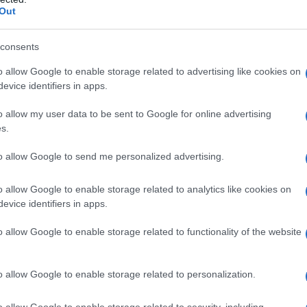
i ci si può affidare a Philippe (Daverio), Kobe
Out
 (Connery).
consents
o allow Google to enable storage related to advertising like cookies on
evice identifiers in apps.
lazioni, i tuoi video e le tue foto
o allow my user data to be sent to Google for online advertising
ro +39 345 356 7512
s.
to allow Google to send me personalized advertising.
o allow Google to enable storage related to analytics like cookies on
eale?
evice identifiers in apps.
gram di GalluraOggi.it
o allow Google to enable storage related to functionality of the website
o allow Google to enable storage related to personalization.
ime news da
Google News
o allow Google to enable storage related to security, including