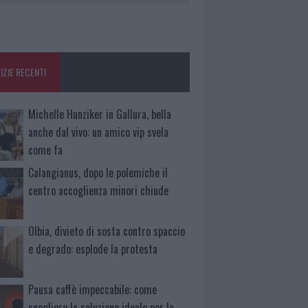
IZIE RECENTI
Michelle Hunziker in Gallura, bella
anche dal vivo: un amico vip svela
come fa
Calangianus, dopo le polemiche il
centro accoglienza minori chiude
Olbia, divieto di sosta contro spaccio
e degrado: esplode la protesta
Pausa caffè impeccabile: come
scegliere la soluzione ideale per la