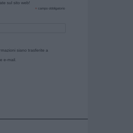
cate sul sito web!
*
campo obbligatorio
rmazioni siano trasferite a
e e-mail.