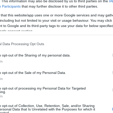
. This information may also be disclosed by us to third parties on the
IA
ex calciatore Christian Vieri hanno chiamato la
Participants
that may further disclose it to other third parties.
wgirl Alena Seredova ha scelto Vivienne
 that this website/app uses one or more Google services and may gath
 l’attore Riccardo Scamarcio ha chiamato Emily
including but not limited to your visit or usage behaviour. You may click 
o luglio, mentre Clio Zammatteo (Clio MakeUp),
 to Google and its third-party tags to use your data for below specifi
 sua seconda bambina.
ogle consent section.
taliani con nomi più “semplici”: Mia, figlia di
l Data Processing Opt Outs
 showgirl e nuotatore; Carlotta, primogenita
ora Daniele e Azzurra, figlia degli influencer
o opt-out of the Sharing of my personal data.
 i nomi italiani più particolari
In
 cantante e compositore Mario Biondi
per la
 ispirazione anche da chi ci ha lasciati nel
o opt-out of the Sale of my Personal Data.
erfetto per il proprio bambino può venire anche
In
internazionali che ci hanno lasciato
to opt-out of processing my Personal Data for Targeted
ra possano “ereditare” il talento:
primo su
ing.
In
, per i più sportivi
. Per i fan della musica e
 (Bosso) o Gigi (Luigi Proietti) per bambino o
o opt-out of Collection, Use, Retention, Sale, and/or Sharing
ersonal Data that Is Unrelated with the Purposes for which it
ide scelte “classiche”, ma non scontate.
lected.