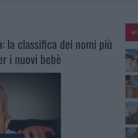
RO SPACCIO E DEGRADO: ESPLODE LA PROTESTA
SCEGLIERE LA SOLUZIONE IDEALE PER LA CASA E L’UFFICIO
GO DOLORE: STORIA E RINASCITA DELLA STRADA CHE SEGNÒ LA GALLURA
NOT
 BELLA ANCHE DAL VIVO: UN AMICO VIP SVELA COME FA
: la classifica dei nomi più
per i nuovi bebè