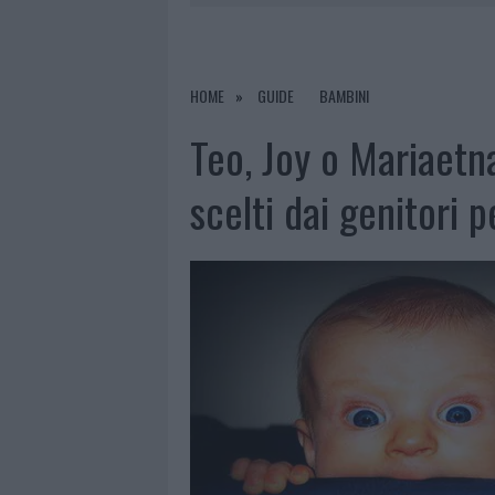
7 AGOSTO 2026
|
OLBIA, DIVIETO DI SOSTA CONT
7 AGOSTO 2026
|
PAUSA CAFFÈ IMPECCABILE: COME 
7 AGOSTO 2026
|
MONTE PINO, LA FINE DI UN LUN
HOME
GUIDE
BAMBINI
7 AGOSTO 2026
|
MICHELLE HUNZIKER IN GALLURA,
Teo, Joy o Mariaetna
scelti dai genitori 