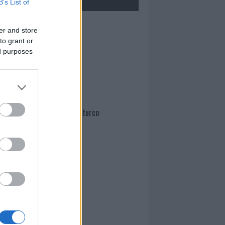
B’s List of
Mario Malu
er and store
to grant or
ed purposes
Paolo Pinna
Martina Agostina Diturco
I nostri cari
I nostri cari