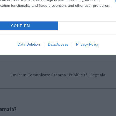
cation functionality and fraud prevention, and other user protection.
CONFIRM
dente
Prossimo articolo
Data Deletion
Data Access
Privacy Policy
Invia un Comunicato Stampa
|
Pubblicità
|
Segnala
iornato?