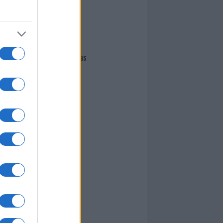
I nostri cari
Giovannimaria Cabras