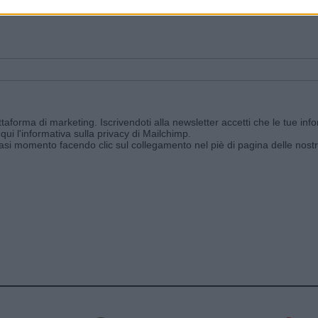
ggi e ricevi le nostre email periodiche contenenti le ultime notizie pubbli
aforma di marketing. Iscrivendoti alla newsletter accetti che le tue info
qui l'informativa sulla privacy di Mailchimp
.
siasi momento facendo clic sul collegamento nel piè di pagina delle nostr