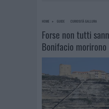
6 AGOSTO 2026
|
GALLURA, FINTI CLIENTI SVUOTA
7 AGOSTO 2026
|
MIGLIORI CLINICHE DI ESTETICA 
PER I TRATTAMENTI LASER NON INVASIVI
HOME
GUIDE
CURIOSITÀ GALLURA
6 AGOSTO 2026
|
INCENDI, A SAN PASQUALE ARRIV
Forse non tutti sann
6 AGOSTO 2026
|
ANDREA MURA CONQUISTA PALAU
Bonifacio morirono 