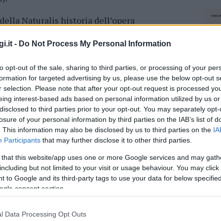
 della Naturalis historia dell’opera
 conosciuto dai naviganti perché la presenza
ndevano molto temuto dai marinai. Infatti,
i.it -
Do Not Process My Personal Information
ata francese Sémillante
, che il 15 febbraio
to opt-out of the sale, sharing to third parties, or processing of your per
 al mar Nero per partecipare alla guerra di
formation for targeted advertising by us, please use the below opt-out s
reggiata finì sugli scogli, causando un
r selection. Please note that after your opt-out request is processed y
i tutti i 700 soldati che trasportava
.
eing interest-based ads based on personal information utilized by us or
disclosed to third parties prior to your opt-out. You may separately opt-
losure of your personal information by third parties on the IAB’s list of
azionali?
. This information may also be disclosed by us to third parties on the
IA
Participants
that may further disclose it to other third parties.
 mese
cliccando
qui
 that this website/app uses one or more Google services and may gath
including but not limited to your visit or usage behaviour. You may click 
 to Google and its third-party tags to use your data for below specifi
ogle consent section.
do nella sezione
Login
dal menù del sito o
l Data Processing Opt Outs
NEC