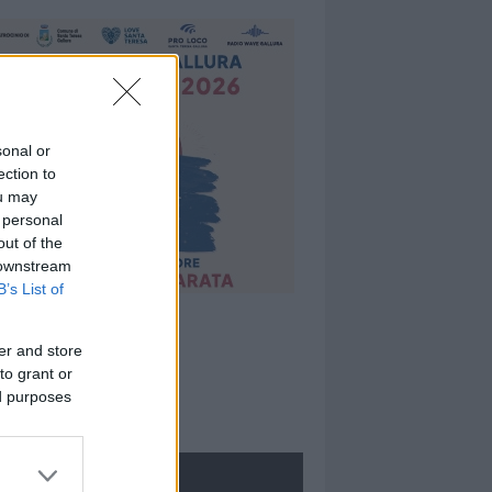
sonal or
ection to
ou may
 personal
out of the
 downstream
B’s List of
er and store
to grant or
ed purposes
ROLOGIE