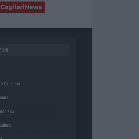
MUNI
io Pausania
chena
ddalena
Gallura