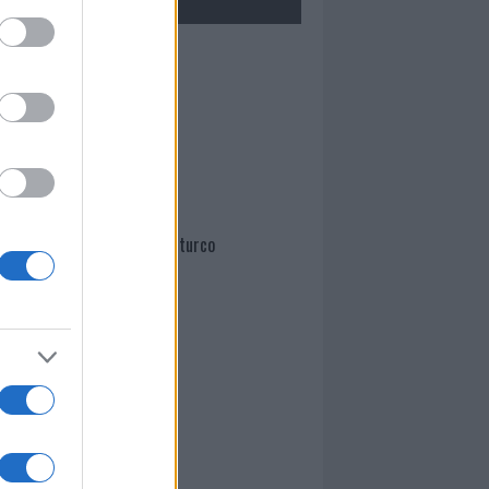
Mario Malu
Paolo Pinna
Martina Agostina Diturco
I nostri cari
I nostri cari