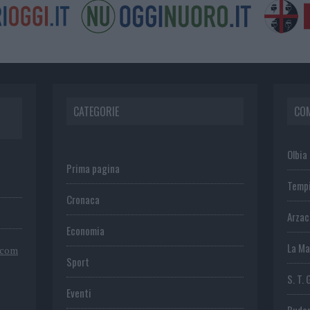
CATEGORIE
CO
Olbia
Prima pagina
Temp
Cronaca
Arza
Economia
La Ma
.com
Sport
S. T. 
Eventi