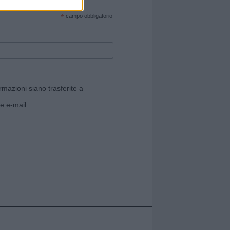
cate sul sito web!
*
campo obbligatorio
rmazioni siano trasferite a
e e-mail.