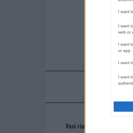
I want 
I want t
web or d
I want t
or app.
I want t
I want t
authenti
Vuoi rimanere sempre agg