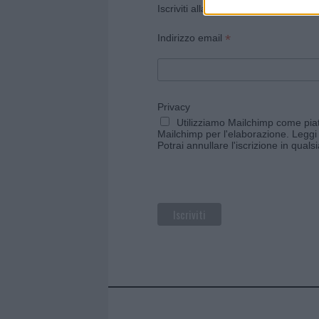
Iscriviti alla newsletter di Gallura O
*
Indirizzo email
Privacy
Utilizziamo Mailchimp come piatt
Mailchimp per l'elaborazione.
Leggi 
Potrai annullare l'iscrizione in qual