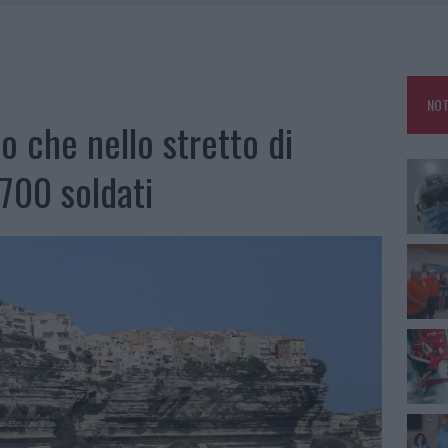
NO LE SUITE: FURTO DA 50MILA NEL RESORT
MEDICALE AVANZATA IN EUROPA: CLASSIFICA DEI 5 CENTRI DI RIFERIMENTO
NOT
A IL CAMPO BASE: L’INAUGURAZIONE
o che nello stretto di
: GRANDE PARTECIPAZIONE PER IL SUO RACCONTO
700 soldati