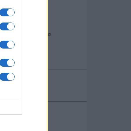
I nostri cari
Giovannimaria Cabras