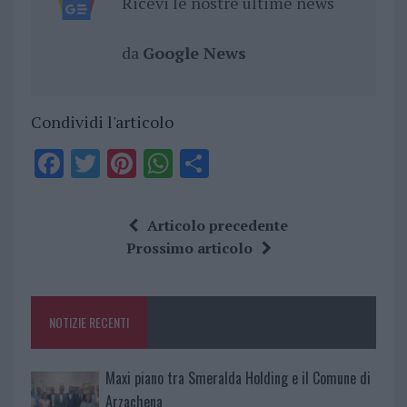
Ricevi le nostre ultime news
da
Google News
Condividi l'articolo
F
T
Pi
W
S
a
w
n
h
h
ce
it
te
at
a
Articolo precedente
b
te
re
s
re
Prossimo articolo
o
r
st
A
o
p
NOTIZIE RECENTI
k
p
Maxi piano tra Smeralda Holding e il Comune di
Arzachena