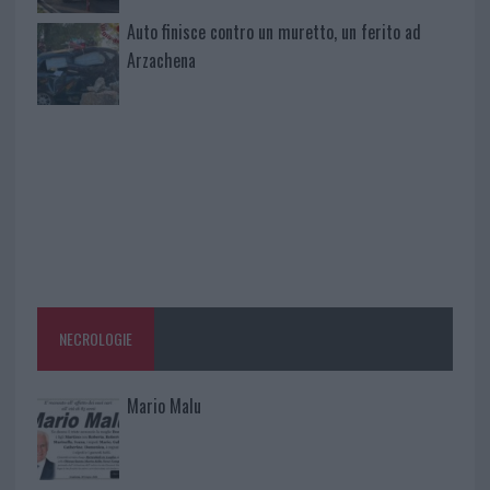
Auto finisce contro un muretto, un ferito ad
Arzachena
NECROLOGIE
Mario Malu