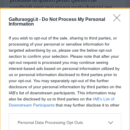
condividi oggi può essere usato domani per
truffe personalizzate o furti d’identità.
Galluraoggi.it -
Do Not Process My Personal
Riflettere su cosa pubblicare, usare account
Information
separati e adottare strumenti legittimi ti
aiutano a ridurre il tuo footprint digitale.
If you wish to opt-out of the sale, sharing to third parties, or
processing of your personal or sensitive information for
Proteggiti attivamente: rivedi le impostazioni
targeted advertising by us, please use the below opt-out
section to confirm your selection. Please note that after your
della privacy, limita i dettagli personali
opt-out request is processed you may continue seeing
visibili, scegli una VPN affidabile e mantieni
interest-based ads based on personal information utilized by
sane abitudini online. In un mondo sempre più
us or personal information disclosed to third parties prior to
connesso, il controllo sui tuoi dati è la tua
your opt-out. You may separately opt-out of the further
miglior difesa.
disclosure of your personal information by third parties on the
IAB’s list of downstream participants. This information may
also be disclosed by us to third parties on the
IAB’s List of
Downstream Participants
that may further disclose it to other
third parties.
Please note that this website/app uses one or more Google
Personal Data Processing Opt Outs
services and may gather and store information including but