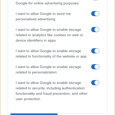
Google for online advertising purposes.
I want to allow Google to send me
personalized advertising.
I want to allow Google to enable storage
related to analytics like cookies on web or
Vuoi rimuovere le pubblicità nazionali?
device identifiers in apps.
I want to allow Google to enable storage
Puoi abbonarti a
soli € 1,10 al mese
related to functionality of the website or app.
cliccando
qui
I want to allow Google to enable storage
Sei già abbonato?
related to personalization.
I want to allow Google to enable storage
Puoi effettuare l'accesso andando nella
related to security, including authentication
sezione
Login
dal menù del sito o
functionality and fraud prevention, and other
cliccando
qui
user protection.