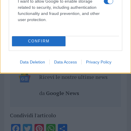
I want to allow Google to enable storage
related to security, including authentication
functionality and fraud prevention, and other
user protection.
Notizie in tempo reale?
Entra nel canale telegram di
CONFIRM
GalluraOggi.it
Data Deletion
Data Access
Privacy Policy
Ricevi le nostre ultime news
da
Google News
Condividi l'articolo
F
T
Pi
W
S