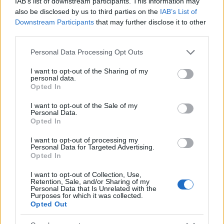
IAB’s list of downstream participants. This information may
also be disclosed by us to third parties on the
IAB’s List of
Downstream Participants
that may further disclose it to other
third parties.
Please note that this website/app uses one or more Google
Personal Data Processing Opt Outs
services and may gather and store information including but
not limited to your visit or usage behaviour. You may click to
I want to opt-out of the Sharing of my
personal data.
grant or deny consent to Google and its third-party tags to
Opted In
use your data for below specified purposes in below Google
consent section.
I want to opt-out of the Sale of my
Personal Data.
Opted In
I want to opt-out of processing my
Personal Data for Targeted Advertising.
Opted In
I want to opt-out of Collection, Use,
Retention, Sale, and/or Sharing of my
Personal Data that Is Unrelated with the
Vuoi rimuovere le pubblicità nazionali?
Purposes for which it was collected.
Opted Out
Puoi abbonarti a
soli € 1,10 al mese