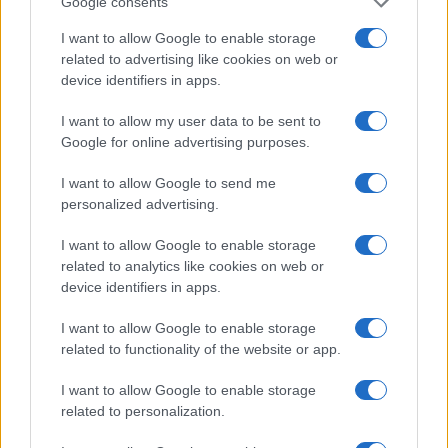
Google consents
cliccando
qui
I want to allow Google to enable storage
related to advertising like cookies on web or
Sei già abbonato?
device identifiers in apps.
Puoi effettuare l'accesso andando nella
I want to allow my user data to be sent to
sezione
Login
dal menù del sito o
Google for online advertising purposes.
cliccando
qui
I want to allow Google to send me
personalized advertising.
TEMI:
Branded Merchandise
Gadget Aziendali
I want to allow Google to enable storage
related to analytics like cookies on web or
Gadget Personalizzati
MARKETING AZIENDA
device identifiers in apps.
Penne Usb Personalizzate
Prmozione Aziendale
Promozione Azienda
I want to allow Google to enable storage
related to functionality of the website or app.
Inviaci le tue segnalazioni,
I want to allow Google to enable storage
i tuoi video e le tue foto
related to personalization.
Su WhatsApp al numero +39
345 356 7512