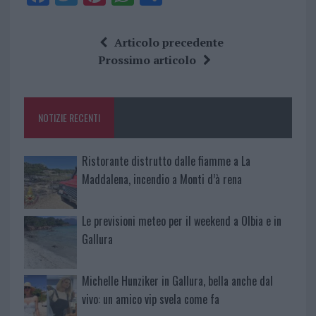
a
w
n
h
h
ce
it
te
at
a
Articolo precedente
b
te
re
s
re
Prossimo articolo
o
r
st
A
o
p
NOTIZIE RECENTI
k
p
Ristorante distrutto dalle fiamme a La
Maddalena, incendio a Monti d’à rena
Le previsioni meteo per il weekend a Olbia e in
Gallura
Michelle Hunziker in Gallura, bella anche dal
vivo: un amico vip svela come fa