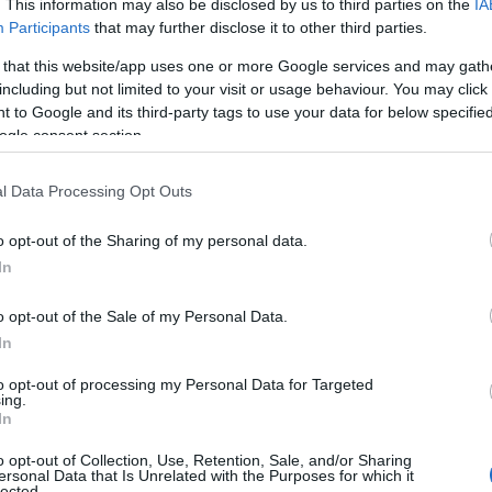
. This information may also be disclosed by us to third parties on the
IA
 rimanere in contatto con i propri cari, ricevere
Participants
that may further disclose it to other third parties.
are.
 that this website/app uses one or more Google services and may gath
including but not limited to your visit or usage behaviour. You may click 
a influenzato il modo in cui acquisiamo le
 to Google and its third-party tags to use your data for below specifi
ione, i servizi di streaming stanno diventando
ogle consent section.
tanno sostituendo la radio. Ci stiamo abituando
le informazioni di cui abbiamo bisogno
l Data Processing Opt Outs
ento della giornata e da qualsiasi luogo.
o opt-out of the Sharing of my personal data.
et
In
o opt-out of the Sale of my Personal Data.
no già spostate online e come questo ha
In
udini quotidiane: spieghiamo di seguito.
to opt-out of processing my Personal Data for Targeted
ing.
In
ito i cambiamenti più significativi. Grazie a
o opt-out of Collection, Use, Retention, Sale, and/or Sharing
ersonal Data that Is Unrelated with the Purposes for which it
senza la necessità di viaggiare in un’altra città
lected.