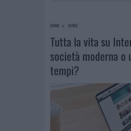
8 AGOSTO 2026
|
RISTORANTE DISTRUTTO DALLE F
7 AGOSTO 2026
|
LE PREVISIONI METEO PER IL WEE
7 AGOSTO 2026
|
MICHELLE HUNZIKER IN GALLURA,
HOME
GUIDE
8 AGOSTO 2026
|
INCENDIO NELLA NOTTE A OLBIA,
Tutta la vita su Int
società moderna o u
tempi?