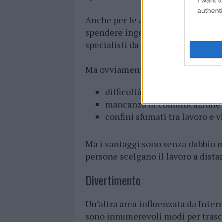
authenti
Anche per le aziende, il lavoro a 
spendere ingenti somme per l’affit
specialisti da altri paesi senza pr
Ma ovviamente dobbiamo anche ric
difficoltà nell’organizzare un
mancanza di comunicazione da
confini sfumati tra lavoro e v
Ma i vantaggi sono senza dubbio 
persone scelgano il lavoro a dista
Divertimento
Un’altra area influenzata da Inter
sono innumerevoli modi per trasco