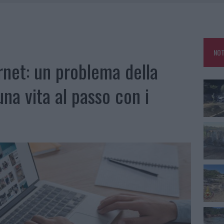
IAMME A LA MADDALENA, INCENDIO A MONTI D’À RENA
KEND A OLBIA E IN GALLURA
 BELLA ANCHE DAL VIVO: UN AMICO VIP SVELA COME FA
NOT
 A FUOCO DUE FURGONI
ernet: un problema della
na vita al passo con i