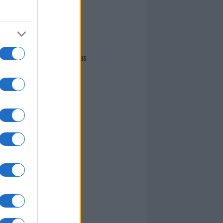
I nostri cari
Giovannimaria Cabras