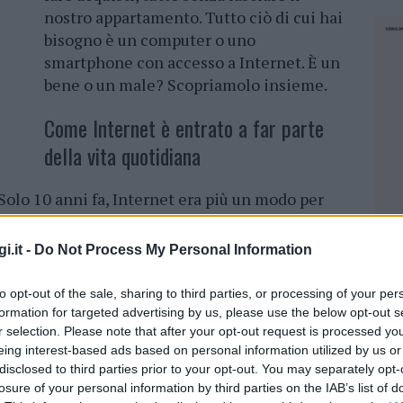
nostro appartamento. Tutto ciò di cui hai
bisogno è un computer o uno
smartphone con accesso a Internet. È un
bene o un male? Scopriamolo insieme.
Come Internet è entrato a far parte
della vita quotidiana
Solo 10 anni fa, Internet era più un modo per
o video divertenti, chattato sui forum o nelle
sui social network. Ma lo sviluppo delle
i.it -
Do Not Process My Personal Information
azione dei ritmi di vita hanno creato una realtà
to opt-out of the sale, sharing to third parties, or processing of your per
formation for targeted advertising by us, please use the below opt-out s
ando non solo il modo in cui impariamo e
r selection. Please note that after your opt-out request is processed y
eing interest-based ads based on personal information utilized by us or
 interagiamo gli uni con gli altri. In una certa
disclosed to third parties prior to your opt-out. You may separately opt-
ccelerato dalla pandemia di coronavirus,
losure of your personal information by third parties on the IAB’s list of
NEC
tteralmente bloccato. Durante la quarantena, è