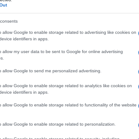
pali università di tutto il mondo, webinar
Out
esto è diventato accessibile a chiunque disponga
consents
o allow Google to enable storage related to advertising like cookies on
e in modo definitivo che l’istruzione online
evice identifiers in apps.
metodi tradizionali. Tuttavia, Internet amplia
. Puoi seguire i corsi al tuo ritmo, rivedere le
o allow my user data to be sent to Google for online advertising
s.
a e studiare in un momento che ti è
to allow Google to send me personalized advertising.
o allow Google to enable storage related to analytics like cookies on
evice identifiers in apps.
stro modo di lavorare. In passato, il lavoro a
 a certe professioni. Oggi, quasi tutti possono
o allow Google to enable storage related to functionality of the website
, non c’è più bisogno di vivere in una grande
sante e prestigioso. Inoltre, stanno emergendo
o allow Google to enable storage related to personalization.
clusivamente grazie a Internet, come lo
ting, il blogger e così via.
o allow Google to enable storage related to security, including