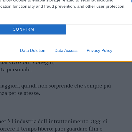
cation functionality and fraud prevention, and other user protection.
distanza è vantaggioso: non è necessario
to di uffici. Inoltre, si possono assumere
oblemi.
CONFIRM
ordare gli svantaggi del lavoro a distanza:
Data Deletion
Data Access
Privacy Policy
o spazio di lavoro a casa;
l vivo con i colleghi;
ita personale.
maggiori, quindi non sorprende che sempre più
nza per se stesse.
net è l’industria dell’intrattenimento. Oggi ci
rrere il tempo libero: puoi guardare film e