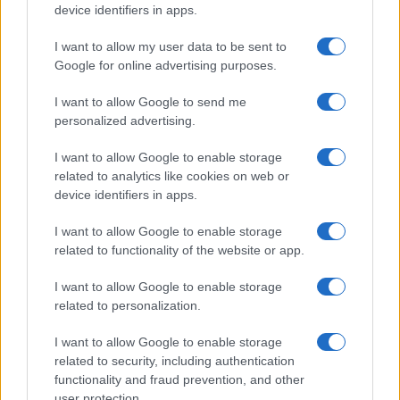
2026
device identifiers in apps.
I want to allow my user data to be sent to
Le ultime offerte di lavoro a Olbia e in Gallura
Google for online advertising purposes.
I want to allow Google to send me
personalized advertising.
Cumuli di rifiuti a Santa Teresa Gallura, la
segnalazione dei residenti
I want to allow Google to enable storage
related to analytics like cookies on web or
device identifiers in apps.
I want to allow Google to enable storage
related to functionality of the website or app.
I want to allow Google to enable storage
related to personalization.
I want to allow Google to enable storage
related to security, including authentication
functionality and fraud prevention, and other
NECROLOGIE
user protection.