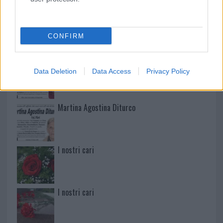
Mario Malu
CONFIRM
Paolo Pinna
Data Deletion
Data Access
Privacy Policy
Martina Agostina Diturco
I nostri cari
I nostri cari