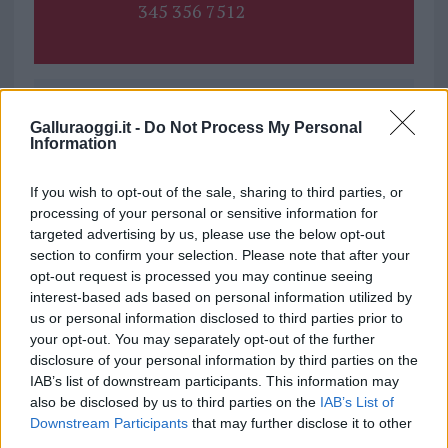
345 356 7512
Ricevi le nostre ultime news
Galluraoggi.it -
Do Not Process My Personal
Information
da
Google News
If you wish to opt-out of the sale, sharing to third parties, or
processing of your personal or sensitive information for
targeted advertising by us, please use the below opt-out
Condividi l'articolo
section to confirm your selection. Please note that after your
opt-out request is processed you may continue seeing
F
T
Pi
W
S
interest-based ads based on personal information utilized by
us or personal information disclosed to third parties prior to
a
w
n
h
h
your opt-out. You may separately opt-out of the further
ce
it
te
at
a
disclosure of your personal information by third parties on the
Articolo precedente
IAB’s list of downstream participants. This information may
b
te
re
s
re
Prossimo articolo
also be disclosed by us to third parties on the
IAB’s List of
o
r
st
A
Downstream Participants
that may further disclose it to other
third parties.