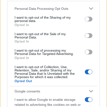
o
p
NOTIZIE RECENTI
Please note that this website/app uses one or more Google
k
p
Personal Data Processing Opt Outs
services and may gather and store information including but
not limited to your visit or usage behaviour. You may click to
I want to opt-out of the Sharing of my
Auto prende fuoco sulla strada statale 125 a
personal data.
grant or deny consent to Google and its third-party tags to
Opted In
Olbia, cosa è successo
use your data for below specified purposes in below Google
consent section.
I want to opt-out of the Sale of my
Personal Data.
Incidente sulla 125 a Olbia, due auto coinvolte:
Opted In
danni ingenti
I want to opt-out of processing my
Personal Data for Targeted Advertising.
Opted In
Auto finisce contro un muretto, un ferito ad
I want to opt-out of Collection, Use,
Arzachena
Retention, Sale, and/or Sharing of my
Personal Data that Is Unrelated with the
Purposes for which it was collected.
Opted Out
Incidente a Baia Sardinia, scontro tra auto e
moto: un ferito
Google consents
I want to allow Google to enable storage
Olbia, le previsioni meteo per lunedì 10 agosto
related to advertising like cookies on web or