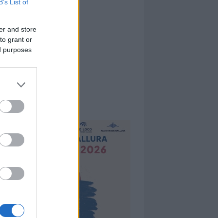
B’s List of
er and store
to grant or
ed purposes