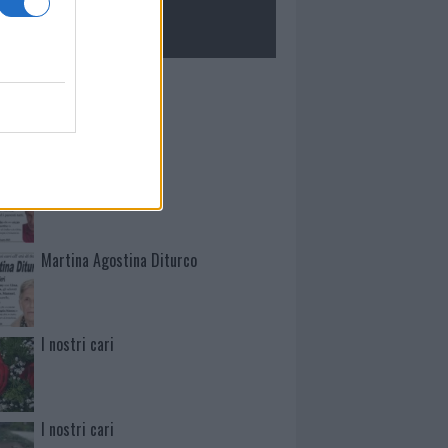
ROLOGIE
Mario Malu
Paolo Pinna
Martina Agostina Diturco
I nostri cari
I nostri cari