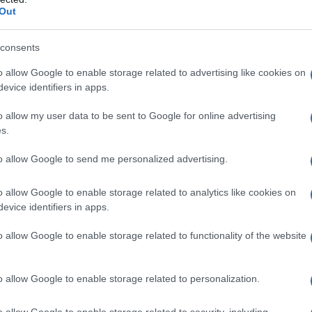
Out
ndo si parla di
acquisto in rete di farmaci e
consents
’
assenza di diritto di recesso
. Ecco perché,
del prezzo vantaggioso, riflettere bene sui
o allow Google to enable storage related to advertising like cookies on
evice identifiers in apps.
sità.
o allow my user data to be sent to Google for online advertising
s.
to allow Google to send me personalized advertising.
azionali?
o allow Google to enable storage related to analytics like cookies on
 mese
cliccando
qui
evice identifiers in apps.
o allow Google to enable storage related to functionality of the website
do nella sezione
Login
dal menù del sito o
o allow Google to enable storage related to personalization.
o allow Google to enable storage related to security, including