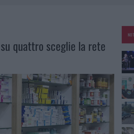
GOSTO, MIGLIORA IL TEMPO IN GALLURA
 OUT AD OLBIA PER IL READING SU ATZENI
NNI DEL DIVING CENTER DI TEGGE
NOT
 ARZACHENA: FERITO IL CONDUCENTE
 su quattro sceglie la rete