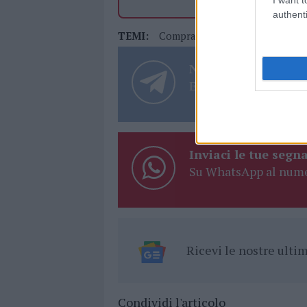
authenti
TEMI:
Comprare Farmaci
Farmaci On
Notizie in tempo r
Entra nel canale tele
Inviaci le tue segna
Su WhatsApp al nume
Ricevi le nostre ult
Condividi l'articolo