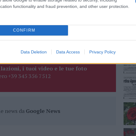
cation functionality and fraud prevention, and other user protection.
NEC
line
Farmacia
Farmacie Online
eale?
CONFIRM
gram di GalluraOggi.it
Data Deletion
Data Access
Privacy Policy
lazioni, i tuoi video e le tue foto
ro +39 345 356 7512
ime news da
Google News