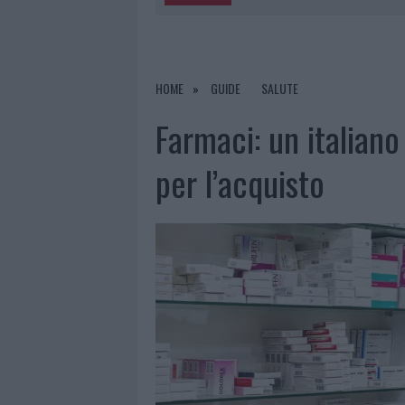
5 AGOSTO 2026
|
METEO OLBIA 6 A
5 AGOSTO 2026
|
“SUL FILO DEL DISCORSO”: SOLD
5 AGOSTO 2026
|
LA MADDALENA, FESTA PER I 30 A
HOME
GUIDE
SALUTE
5 AGOSTO 2026
|
ESCE DI STRADA CON L’AUTO AD
Farmaci: un italiano
per l’acquisto