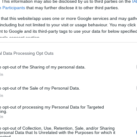
. This information may also be disclosed by us to third parties on the
IA
pagina principale del sito, di un bollino
Participants
that may further disclose it to other third parties.
ro della Salute
e, nello specifico, a una
 that this website/app uses one or more Google services and may gath
 soggetto è regolarmente autorizzato al
including but not limited to your visit or usage behaviour. You may click 
 to Google and its third-party tags to use your data for below specifi
ogle consent section.
ore area del sito ufficiale del Ministero in cui
a farmacia, dal numero seriale, all’indirizzo del
l Data Processing Opt Outs
a di avvio della vendita sul web.
o opt-out of the Sharing of my personal data.
possibile
vivere con serenità lo shopping
In
 di ricetta medica.
Quali sono i più richiesti?
anti spiccano i medicinali che favoriscono il
o opt-out of the Sale of my Personal Data.
sono altresì quelli che aiutano a smettere di
In
 soprattutto nella stagione fredda, gli
to opt-out of processing my Personal Data for Targeted
ing.
In
i per favorire il vigore sessuale, i cui numeri
o opt-out of Collection, Use, Retention, Sale, and/or Sharing
r motivi legati al comprensibile desiderio di
ersonal Data that Is Unrelated with the Purposes for which it
lected.