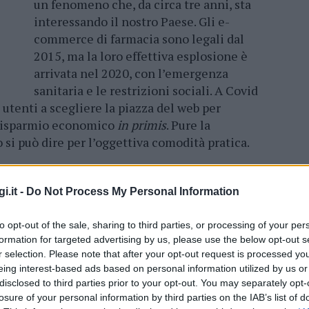
un fenomeno che, da circa tre anni, sta
interessando il nostro Paese. Gli e-
commerce di farmacia sono legali dal
2015, ma la loro effettiva esplosione è
arrivata nel 2020, con l’emergenza
sanitaria e le restrizioni sociali. A Covid
 utenti a scegliere la piazza del web per
 risparmio economico
in primis
. Pure la
o si può dire per l’oggettiva comodità pratica.
 quest’anno, erano 1436 le farmacie
Per l’utente finale, l’autorizzazione da parte del
i.it -
Do Not Process My Personal Information
ipale garanzia di sicurezza. Anche se meno
mmercializzano medicinali in maniera illegale
to opt-out of the sale, sharing to third parties, or processing of your per
formation for targeted advertising by us, please use the below opt-out s
i dell’anno, ne erano stati oscurati 61 dai Nas.
r selection. Please note that after your opt-out request is processed y
eing interest-based ads based on personal information utilized by us or
l portale di CEF, e-commerce della
disclosed to third parties prior to your opt-out. You may separately opt-
na delle più importanti nel settore, è uno dei
losure of your personal information by third parties on the IAB’s list of
 negli ultimi mesi – deve essere caratterizzata