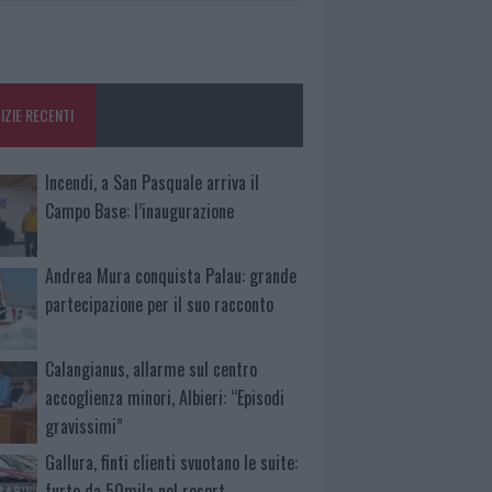
IZIE RECENTI
Incendi, a San Pasquale arriva il
Campo Base: l’inaugurazione
Andrea Mura conquista Palau: grande
partecipazione per il suo racconto
Calangianus, allarme sul centro
accoglienza minori, Albieri: “Episodi
gravissimi”
Gallura, finti clienti svuotano le suite:
furto da 50mila nel resort