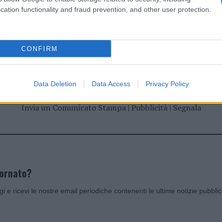
cation functionality and fraud prevention, and other user protection.
dente
Prossimo articolo
CONFIRM
Data Deletion
Data Access
Privacy Policy
Invia un Comunicato Stampa
|
Pubblicità
|
Segnala
iornato?
ggi e ricevi le nostre email periodiche contenenti le ultime notizie pubbli