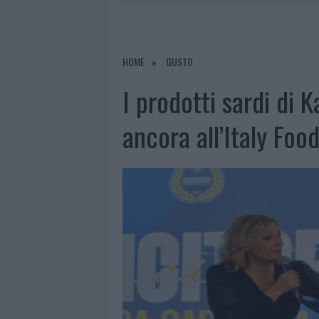
6 AGOSTO 2026
|
METEO OLBIA 7 AGOSTO, SOLE 
6 AGOSTO 2026
|
INCENDI, A SAN PASQUALE ARRIV
6 AGOSTO 2026
|
ANDREA MURA CONQUISTA PALAU
HOME
GUSTO
6 AGOSTO 2026
|
CALANGIANUS, ALLARME SUL CENT
I prodotti sardi di 
ancora all’Italy Foo