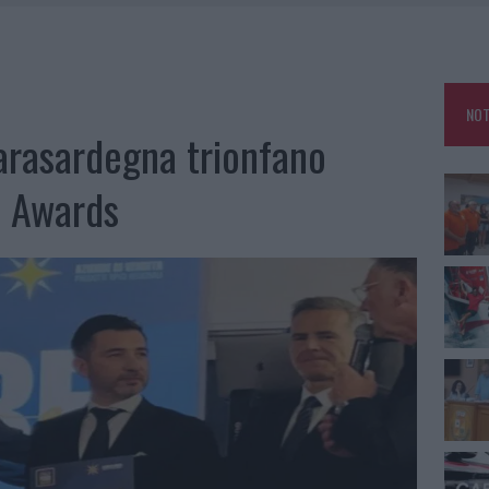
E CALDO TORNANO PROTAGONISTI
A IL CAMPO BASE: L’INAUGURAZIONE
: GRANDE PARTECIPAZIONE PER IL SUO RACCONTO
NOT
RO ACCOGLIENZA MINORI, ALBIERI: “EPISODI GRAVISSIMI”
Karasardegna trionfano
d Awards