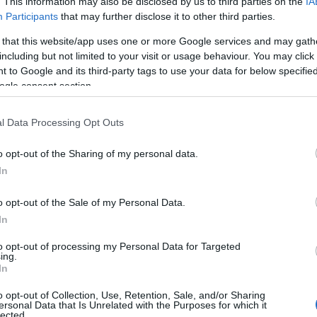
. This information may also be disclosed by us to third parties on the
IA
e produzioni che attendono solo di essere
Participants
that may further disclose it to other third parties.
 funzione di promuoverle e portarle a
 that this website/app uses one or more Google services and may gath
iale
”, ha dichiarato Donato Ala Giordano
including but not limited to your visit or usage behaviour. You may click 
ds, aggiungendo “premiare Karasardegna ha
 to Google and its third-party tags to use your data for below specifi
prezioso nei processi di divulgazione delle
ogle consent section.
li negli aeroporti di Olbia e Alghero; un
to grazie alle sinergie con il sito on-line di
l Data Processing Opt Outs
egna.it
, che porta i prodotti sardi in tutto il
o opt-out of the Sharing of my personal data.
In
 della edizione regionale Sardinia Food Awards
 negozi all’aeroporto Olbia Costa
o opt-out of the Sale of my Personal Data.
tante punto vendita nello scalo di Alghero.
In
 sul web. Il dottor Lucio Murru, responsabile
to opt-out of processing my Personal Data for Targeted
ciali dell’aeroporto di Olbia, a Legnano a
ing.
In
 “I nostri manager e i nostri addetti
 sarde ai passeggeri degli aeroporti del nord –
o opt-out of Collection, Use, Retention, Sale, and/or Sharing
ole con la passione e l’entusiasmo di chi vuole
ersonal Data that Is Unrelated with the Purposes for which it
lected.