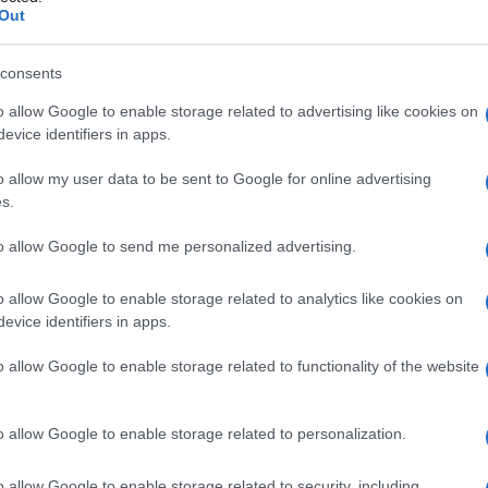
 tradizione eno-gastronomica e artigianale
Out
zione vedere riconosciuto il costante lavoro
consents
o allow Google to enable storage related to advertising like cookies on
azionali?
evice identifiers in apps.
o allow my user data to be sent to Google for online advertising
 mese
cliccando
qui
s.
to allow Google to send me personalized advertising.
o allow Google to enable storage related to analytics like cookies on
do nella sezione
Login
dal menù del sito o
evice identifiers in apps.
o allow Google to enable storage related to functionality of the website
bia
Karasardegna
Notizie Olbia
o allow Google to enable storage related to personalization.
o allow Google to enable storage related to security, including