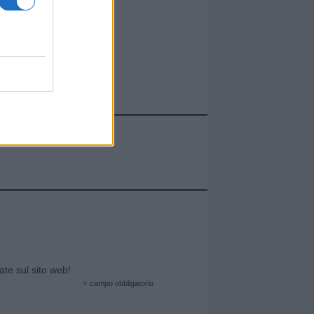
cate sul sito web!
*
campo obbligatorio