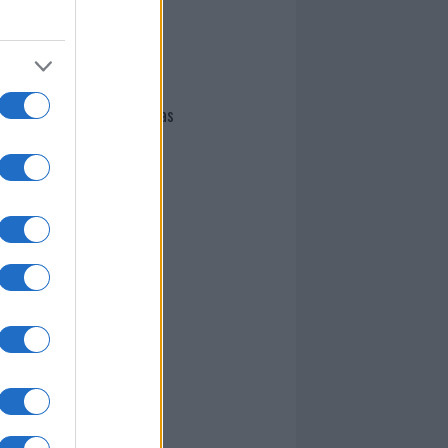
I nostri cari
Giovannimaria Cabras