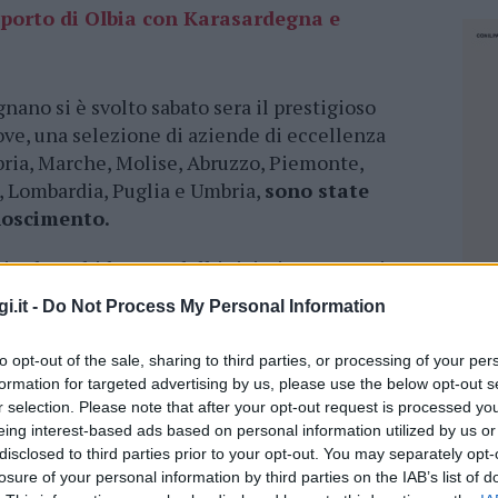
porto di Olbia con Karasardegna e
nano si è svolto sabato sera il prestigioso
ve, una selezione di aziende di eccellenza
abria, Marche, Molise, Abruzzo, Piemonte,
 Lombardia, Puglia e Umbria,
sono state
noscimento.
iordano, l’ideatore dell’iniziativa, e Rosaria
icevuto il prestigioso patrocinio del
i.it -
Do Not Process My Personal Information
sco Lollobrigida il quale ha salutato i presenti
anche Cristina Lazzati, direttrice della rivista
to opt-out of the sale, sharing to third parties, or processing of your per
wards e la dirigenza del gruppo Crai.
formation for targeted advertising by us, please use the below opt-out s
r selection. Please note that after your opt-out request is processed y
sce per celebrare l’impegno, la qualità e la
eing interest-based ads based on personal information utilized by us or
ntare Italiano, in questo momento in grande
disclosed to third parties prior to your opt-out. You may separately opt-
losure of your personal information by third parties on the IAB’s list of
viluppo sui mercati esteri. “Il panorama
NEC