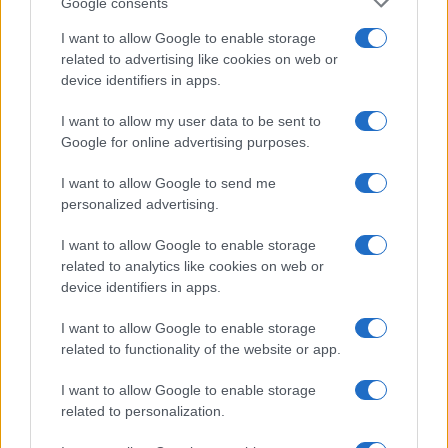
Google consents
Olbia, divieto di sosta contro spaccio e degrado:
I want to allow Google to enable storage
esplode la protesta
related to advertising like cookies on web or
device identifiers in apps.
Pausa caffè impeccabile: come scegliere la
I want to allow my user data to be sent to
Google for online advertising purposes.
soluzione ideale per la casa e l’ufficio
I want to allow Google to send me
Monte Pino, la fine di un lungo dolore: storia e
personalized advertising.
rinascita della strada che segnò la Gallura
I want to allow Google to enable storage
related to analytics like cookies on web or
Raid nelle campagne di Berchidda, rischio per
device identifiers in apps.
la rete elettrica
I want to allow Google to enable storage
related to functionality of the website or app.
I want to allow Google to enable storage
related to personalization.