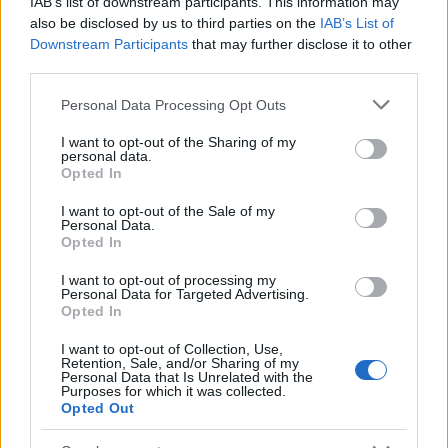
IAB’s list of downstream participants. This information may
a
w
n
h
h
also be disclosed by us to third parties on the
IAB’s List of
Downstream Participants
that may further disclose it to other
ce
it
te
at
a
Articolo precedente
third parties.
b
te
re
s
re
Prossimo articolo
Please note that this website/app uses one or more Google
Personal Data Processing Opt Outs
o
r
st
A
services and may gather and store information including but
o
p
not limited to your visit or usage behaviour. You may click to
I want to opt-out of the Sharing of my
personal data.
grant or deny consent to Google and its third-party tags to
NOTIZIE RECENTI
k
p
Opted In
use your data for below specified purposes in below Google
consent section.
I want to opt-out of the Sale of my
Personal Data.
Le previsioni meteo per il weekend a Olbia e in
Opted In
Gallura
I want to opt-out of processing my
Personal Data for Targeted Advertising.
Michelle Hunziker in Gallura, bella anche dal
Opted In
vivo: un amico vip svela come fa
I want to opt-out of Collection, Use,
Retention, Sale, and/or Sharing of my
Personal Data that Is Unrelated with the
Purposes for which it was collected.
Calangianus, dopo le polemiche il centro
Opted Out
accoglienza minori chiude