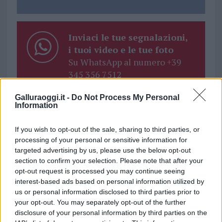
Inviaci le tue segnalazioni,
i tuoi video e le tue foto
Su WhatsApp al numero +39
345 356 7512
Galluraoggi.it -
Do Not Process My Personal
Information
Ricevi le nostre ultime news
If you wish to opt-out of the sale, sharing to third parties, or
processing of your personal or sensitive information for
targeted advertising by us, please use the below opt-out
da
Google News
section to confirm your selection. Please note that after your
opt-out request is processed you may continue seeing
interest-based ads based on personal information utilized by
us or personal information disclosed to third parties prior to
Condividi l'articolo
your opt-out. You may separately opt-out of the further
F
T
Pi
W
S
disclosure of your personal information by third parties on the