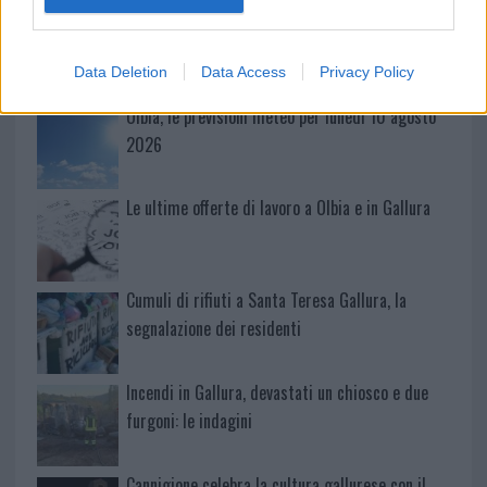
Incidente a Baia Sardinia, scontro tra auto e
moto: un ferito
Data Deletion
Data Access
Privacy Policy
Olbia, le previsioni meteo per lunedì 10 agosto
2026
Le ultime offerte di lavoro a Olbia e in Gallura
Cumuli di rifiuti a Santa Teresa Gallura, la
segnalazione dei residenti
Incendi in Gallura, devastati un chiosco e due
furgoni: le indagini
Cannigione celebra la cultura gallurese con il