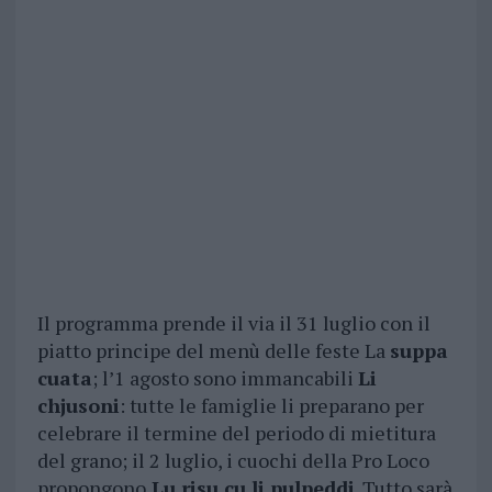
Il programma prende il via il 31 luglio con il
piatto principe del menù delle feste La
suppa
cuata
; l’1 agosto sono immancabili
Li
chjusoni
: tutte le famiglie li preparano per
celebrare il termine del periodo di mietitura
del grano; il 2 luglio, i cuochi della Pro Loco
propongono
Lu risu cu li pulpeddi
. Tutto sarà