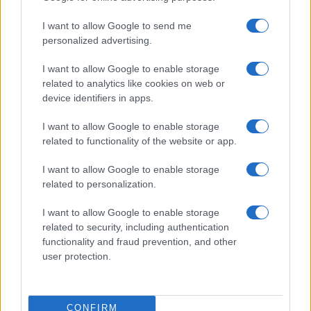
da
Google News
I want to allow Google to send me
personalized advertising.
I want to allow Google to enable storage
Condividi l'articolo
related to analytics like cookies on web or
F
T
Pi
W
S
device identifiers in apps.
a
w
n
h
h
I want to allow Google to enable storage
ce
it
te
at
a
related to functionality of the website or app.
Articolo precedente
b
te
re
s
re
Prossimo articolo
I want to allow Google to enable storage
o
r
st
A
related to personalization.
o
p
I want to allow Google to enable storage
NOTIZIE RECENTI
related to security, including authentication
k
p
functionality and fraud prevention, and other
user protection.
Auto finisce contro un muretto, un ferito ad
Arzachena
CONFIRM