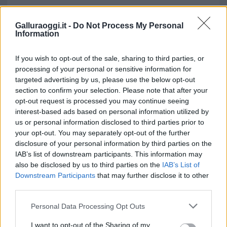
Galluraoggi.it -
Do Not Process My Personal
Information
Vuoi rimuovere le pubblicità nazionali?
If you wish to opt-out of the sale, sharing to third parties, or
processing of your personal or sensitive information for
Puoi abbonarti a
soli € 1,10 al mese
targeted advertising by us, please use the below opt-out
cliccando
qui
section to confirm your selection. Please note that after your
opt-out request is processed you may continue seeing
Sei già abbonato?
interest-based ads based on personal information utilized by
us or personal information disclosed to third parties prior to
your opt-out. You may separately opt-out of the further
Puoi effettuare l'accesso andando nella
disclosure of your personal information by third parties on the
sezione
Login
dal menù del sito o
IAB’s list of downstream participants. This information may
cliccando
qui
also be disclosed by us to third parties on the
IAB’s List of
Downstream Participants
that may further disclose it to other
third parties.
TEMI:
Comune Di Arzachena
Eventi Arzachena
Please note that this website/app uses one or more Google
Personal Data Processing Opt Outs
services and may gather and store information including but
La Suppa Cuata
Lu Risu Cu Li Pulpeddi
not limited to your visit or usage behaviour. You may click to
I want to opt-out of the Sharing of my