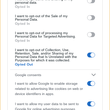
Piatti Sardegna
Piatti Tipici Gallura
personal data.
grant or deny consent to Google and its third-party tags to
Opted In
Piatti Tradizione Arzachena
use your data for below specified purposes in below Google
consent section.
I want to opt-out of the Sale of my
Inviaci le tue segnalazioni,
Personal Data.
Opted In
i tuoi video e le tue foto
Su WhatsApp al numero +39
I want to opt-out of processing my
Personal Data for Targeted Advertising.
345 356 7512
Opted In
I want to opt-out of Collection, Use,
Retention, Sale, and/or Sharing of my
Personal Data that Is Unrelated with the
Purposes for which it was collected.
Notizie in tempo reale?
Opted Out
Entra nel canale telegram di
GalluraOggi.it
Google consents
I want to allow Google to enable storage
related to advertising like cookies on web or
device identifiers in apps.
Ricevi le nostre ultime news
I want to allow my user data to be sent to
Google for online advertising purposes.