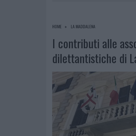
6 AGOSTO 2026
|
ALLARME TRUFFE A BERCHIDDA, 
6 AGOSTO 2026
|
METEO OLBIA 7 AGOSTO, SOLE 
6 AGOSTO 2026
|
TEST TUNNEL OLBIA: RAMPE CHI
HOME
LA MADDALENA
6 AGOSTO 2026
|
AGGIUS CONQUISTA LA CLASSIFI
I contributi alle ass
dilettantistiche di