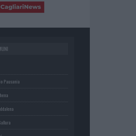
MUNI
io Pausania
chena
ddalena
Gallura