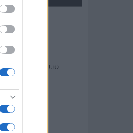
Mario Malu
Paolo Pinna
Martina Agostina Diturco
I nostri cari
I nostri cari