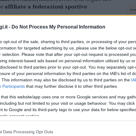
re
affiliate a federazioni sportive
entate entro il
prossimo 15 gennaio
. Il
i.it -
Do Not Process My Personal Information
tuzionale del Comune, dovrà essere
corredato
to opt-out of the sale, sharing to third parties, or processing of your per
e
attestante il possesso dei requisiti richiesti,
formation for targeted advertising by us, please use the below opt-out s
nsuntivi e i bilanci d’esercizio
approvati
r selection. Please note that after your opt-out request is processed y
eing interest-based ads based on personal information utilized by us or
disclosed to third parties prior to your opt-out. You may separately opt-
losure of your personal information by third parties on the IAB’s list of
azionali?
. This information may also be disclosed by us to third parties on the
IA
Participants
that may further disclose it to other third parties.
 mese
cliccando
qui
 that this website/app uses one or more Google services and may gath
including but not limited to your visit or usage behaviour. You may click 
 to Google and its third-party tags to use your data for below specifi
ogle consent section.
do nella sezione
Login
dal menù del sito o
l Data Processing Opt Outs
NEC