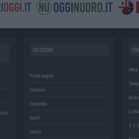
CATEGORIE
CO
Olbia
Prima pagina
Temp
Cronaca
Arza
Economia
La Ma
.com
Sport
S. T. 
Eventi