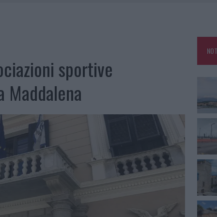
FALSI INCARICATI BUSSANO ALLE PORTE
E CALDO TORNANO PROTAGONISTI
USE ANCORA FINO A FINE AGOSTO
NOT
CA DELLE METE PIÙ AMATE DELL’ESTATE 2026
ociazioni sportive
 La Maddalena