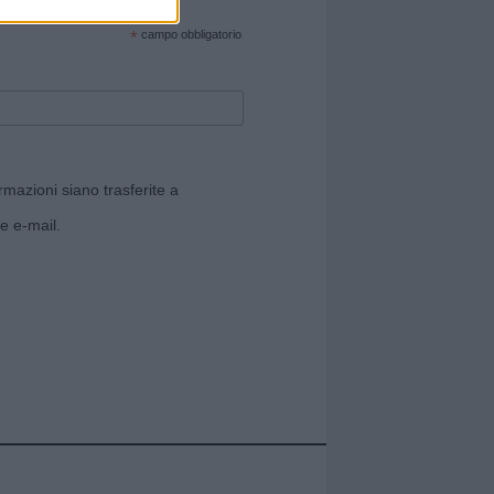
cate sul sito web!
*
campo obbligatorio
rmazioni siano trasferite a
e e-mail.