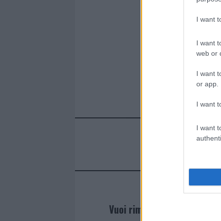
I want 
I want t
web or d
I want t
or app.
I want t
I want t
authenti
Vuoi rimanere sempre agg