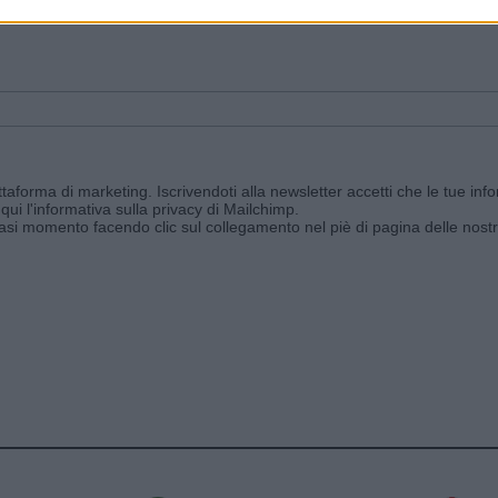
ggi e ricevi le nostre email periodiche contenenti le ultime notizie pubbli
aforma di marketing. Iscrivendoti alla newsletter accetti che le tue info
qui l'informativa sulla privacy di Mailchimp
.
siasi momento facendo clic sul collegamento nel piè di pagina delle nostr