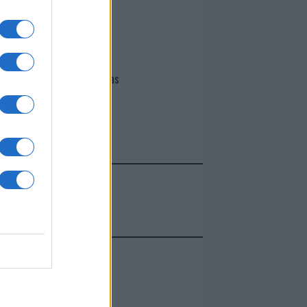
I nostri cari
Giovannimaria Cabras