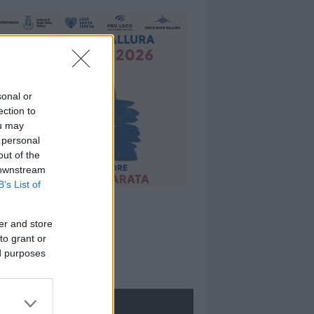
sonal or
ection to
ou may
 personal
out of the
 downstream
B’s List of
er and store
to grant or
ed purposes
ROLOGIE