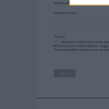
Iscriviti alla newsletter di Gallura O
*
Indirizzo email
Privacy
Utilizziamo Mailchimp come piatt
Mailchimp per l'elaborazione.
Leggi 
Potrai annullare l'iscrizione in qual