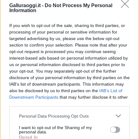
Entra nel canale telegram di
Galluraoggi.it -
Do Not Process My Personal
GalluraOggi.it
Information
If you wish to opt-out of the sale, sharing to third parties, or
processing of your personal or sensitive information for
targeted advertising by us, please use the below opt-out
Inviaci le tue segnalazioni,
section to confirm your selection. Please note that after your
i tuoi video e le tue foto
opt-out request is processed you may continue seeing
Su WhatsApp al numero +39
interest-based ads based on personal information utilized by
345 356 7512
us or personal information disclosed to third parties prior to
your opt-out. You may separately opt-out of the further
disclosure of your personal information by third parties on the
IAB’s list of downstream participants. This information may
also be disclosed by us to third parties on the
IAB’s List of
Downstream Participants
that may further disclose it to other
Ricevi le nostre ultime news
third parties.
Please note that this website/app uses one or more Google
da
Google News
Personal Data Processing Opt Outs
services and may gather and store information including but
not limited to your visit or usage behaviour. You may click to
I want to opt-out of the Sharing of my
personal data.
grant or deny consent to Google and its third-party tags to
Opted In