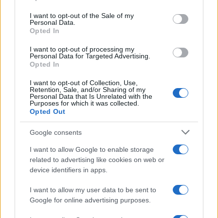
Condividi l'articolo
use your data for below specified purposes in below Google
consent section.
I want to opt-out of the Sale of my
F
T
Pi
W
S
Personal Data.
Opted In
a
w
n
h
h
ce
it
te
at
a
I want to opt-out of processing my
Articolo precedente
Personal Data for Targeted Advertising.
b
te
re
s
re
Opted In
Prossimo articolo
o
r
st
A
I want to opt-out of Collection, Use,
Retention, Sale, and/or Sharing of my
o
p
Personal Data that Is Unrelated with the
Purposes for which it was collected.
NOTIZIE RECENTI
k
p
Opted Out
Google consents
Nuovo sportello rifiuti a Palau, una svolta per gli
utenti
I want to allow Google to enable storage
related to advertising like cookies on web or
device identifiers in apps.
Migliori agenzie per l’Attestazione SOA in Italia:
I want to allow my user data to be sent to
lista delle 4 realtà più efficienti nella g…
Google for online advertising purposes.