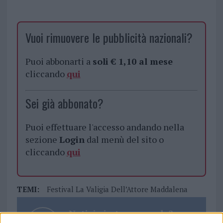
Vuoi rimuovere le pubblicità nazionali?
Puoi abbonarti a
soli € 1,10 al mese
cliccando
qui
Sei già abbonato?
Puoi effettuare l'accesso andando nella
sezione
Login
dal menù del sito o
cliccando
qui
TEMI:
Festival La Valigia Dell’Attore Maddalena
Notizie in tempo reale?