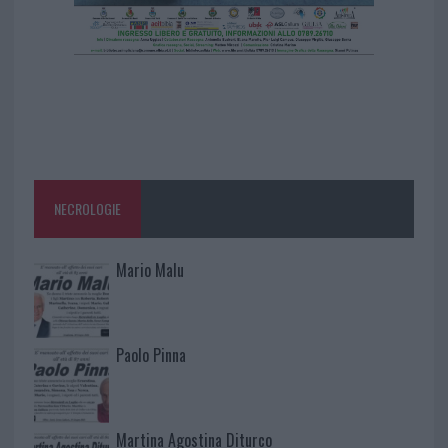
NECROLOGIE
Mario Malu
Paolo Pinna
Martina Agostina Diturco