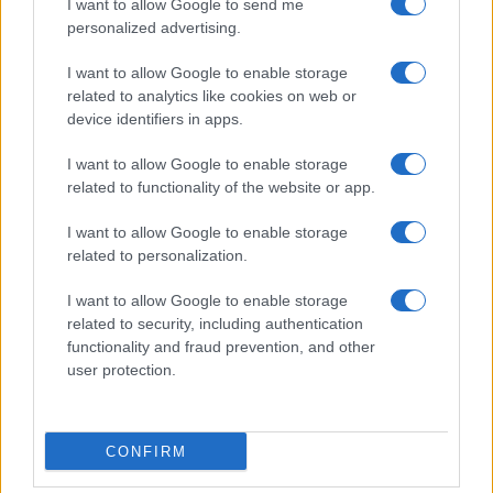
“Sul filo del discorso”: sold out ad Olbia per il
I want to allow Google to send me
personalized advertising.
reading su Atzeni
I want to allow Google to enable storage
related to analytics like cookies on web or
La Maddalena, festa per i 30 anni del Diving
device identifiers in apps.
center di Tegge
I want to allow Google to enable storage
related to functionality of the website or app.
Esce di strada con l’auto ad Arzachena: ferito il
conducente
I want to allow Google to enable storage
related to personalization.
Turiste si perdono a Tavolara: salvate dai vigili
I want to allow Google to enable storage
del fuoco
related to security, including authentication
functionality and fraud prevention, and other
user protection.
Meteo Olbia 6 agosto, migliora il tempo in
Gallura
CONFIRM