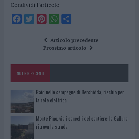
Condividi l'articolo
F
T
Pi
W
S
a
w
n
h
h
ce
it
te
at
a
Articolo precedente
b
te
re
s
re
Prossimo articolo
o
r
st
A
o
p
NOTIZIE RECENTI
k
p
Raid nelle campagne di Berchidda, rischio per
la rete elettrica
Monte Pino, via i cancelli del cantiere: la Gallura
ritrova la strada