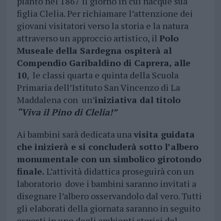
piantò nel 1867 il giorno in cui nacque sua
figlia Clelia. Per richiamare l’attenzione dei
giovani visitatori verso la storia e la natura
attraverso un approccio artistico, il
Polo
Museale della Sardegna ospiterà al
Compendio Garibaldino di Caprera, alle
10
, le classi quarta e quinta della Scuola
Primaria dell’Istituto San Vincenzo di La
Maddalena con un’
iniziativa dal titolo
“Viva il Pino di Clelia!”
Ai bambini sarà dedicata una
visita guidata
che inizierà e si concluderà sotto l’albero
monumentale con un simbolico girotondo
finale.
L’attività didattica proseguirà con un
laboratorio dove i bambini saranno invitati a
disegnare l’albero osservandolo dal vero. Tutti
gli elaborati della giornata saranno in seguito
esposti in uno degli ambienti storici del