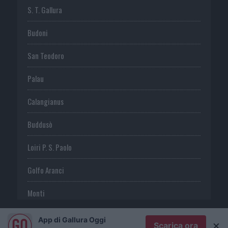
S. T. Gallura
Budoni
San Teodoro
Palau
Calangianus
Buddusò
Loiri P. S. Paolo
Golfo Aranci
Monti
Telti
App di Gallura Oggi
×
Scarica ora