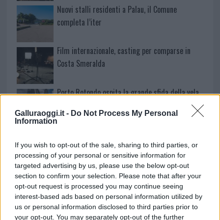
Nuovi stalli residenti a Palau, il Comune
completa l’iter
Film internazionale, casting per comparse in
Costa Smeralda
Porto Rotondo ospita la grande sfida della vela
nell’estate 2026
Galluraoggi.it -
Do Not Process My Personal
Information
Controlli all’aeroporto di Olbia, sequestrati
caviale e sabbia rubata
If you wish to opt-out of the sale, sharing to third parties, or
processing of your personal or sensitive information for
targeted advertising by us, please use the below opt-out
Migliori cliniche di estetica medicale avanzata
section to confirm your selection. Please note that after your
opt-out request is processed you may continue seeing
in Europa: classifica dei 5 centri di riferimento
interest-based ads based on personal information utilized by
pe…
us or personal information disclosed to third parties prior to
your opt-out. You may separately opt-out of the further