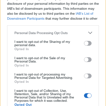
disclosure of your personal information by third parties on the
IAB’s list of downstream participants. This information may
also be disclosed by us to third parties on the
IAB’s List of
Downstream Participants
that may further disclose it to other
third parties.
Please note that this website/app uses one or more Google
Personal Data Processing Opt Outs
services and may gather and store information including but
not limited to your visit or usage behaviour. You may click to
I want to opt-out of the Sharing of my
NECROLOGIE
personal data.
grant or deny consent to Google and its third-party tags to
Opted In
use your data for below specified purposes in below Google
consent section.
I want to opt-out of the Sale of my
Mario Malu
Personal Data.
Opted In
I want to opt-out of processing my
Personal Data for Targeted Advertising.
Paolo Pinna
Opted In
I want to opt-out of Collection, Use,
Retention, Sale, and/or Sharing of my
Personal Data that Is Unrelated with the
Martina Agostina Diturco
Purposes for which it was collected.
Opted Out