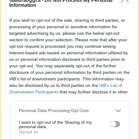
Galluraoggi.it -
Do Not Process My Personal
F
T
Pi
W
S
Information
a
w
n
h
h
ce
it
te
at
a
If you wish to opt-out of the sale, sharing to third parties, or
Articolo precedente
processing of your personal or sensitive information for
b
te
re
s
re
Prossimo articolo
targeted advertising by us, please use the below opt-out
section to confirm your selection. Please note that after your
o
r
st
A
opt-out request is processed you may continue seeing
o
p
interest-based ads based on personal information utilized by
NOTIZIE RECENTI
us or personal information disclosed to third parties prior to
k
p
your opt-out. You may separately opt-out of the further
disclosure of your personal information by third parties on the
“Sul filo del discorso”: sold out ad Olbia per il
IAB’s list of downstream participants. This information may
reading su Atzeni
also be disclosed by us to third parties on the
IAB’s List of
Downstream Participants
that may further disclose it to other
third parties.
La Maddalena, festa per i 30 anni del Diving
Please note that this website/app uses one or more Google
Personal Data Processing Opt Outs
center di Tegge
services and may gather and store information including but
not limited to your visit or usage behaviour. You may click to
I want to opt-out of the Sharing of my
personal data.
grant or deny consent to Google and its third-party tags to
Esce di strada con l’auto ad Arzachena: ferito il
Opted In
use your data for below specified purposes in below Google
conducente