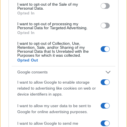
consent section.
I want to opt-out of the Sale of my
Personal Data.
Opted In
Turiste si perdono a Tavolara: salvate dai vigili
del fuoco
I want to opt-out of processing my
Personal Data for Targeted Advertising.
Opted In
Meteo Olbia 6 agosto, migliora il tempo in
I want to opt-out of Collection, Use,
Gallura
Retention, Sale, and/or Sharing of my
Personal Data that Is Unrelated with the
Purposes for which it was collected.
Opted Out
Incidente Olbia, poliziotto in vacanza salva 6
persone: due bimbi tra i feriti
Google consents
I want to allow Google to enable storage
Red Valley Festival, musica no-stop a Olbia fino
related to advertising like cookies on web or
device identifiers in apps.
alle 5
I want to allow my user data to be sent to
Google for online advertising purposes.
I want to allow Google to send me