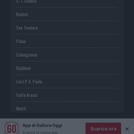
S. T. Gallura
Budoni
San Teodoro
Palau
Calangianus
Buddusò
Loiri P. S. Paolo
Golfo Aranci
Monti
Telti
App di Gallura Oggi
×
Scarica ora
Scarica la nostra app