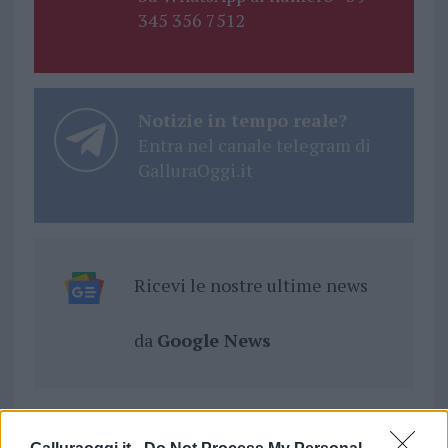
345 356 7512
Notizie in tempo reale?
Entra nel canale telegram di
GalluraOggi.it
Ricevi le nostre ultime news
da
Google News
Condividi l'articolo